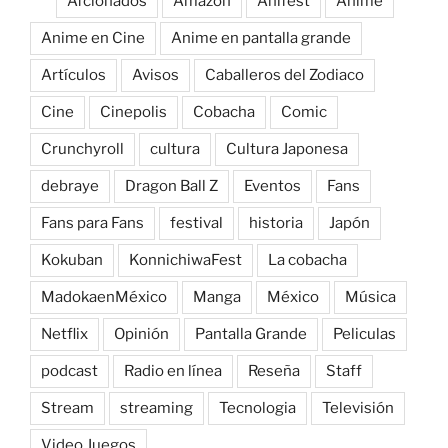
Afcionados
Amazon
Anifest
Anime
Anime en Cine
Anime en pantalla grande
Artículos
Avisos
Caballeros del Zodiaco
Cine
Cinepolis
Cobacha
Comic
Crunchyroll
cultura
Cultura Japonesa
debraye
Dragon Ball Z
Eventos
Fans
Fans para Fans
festival
historia
Japón
Kokuban
KonnichiwaFest
La cobacha
MadokaenMéxico
Manga
México
Música
Netflix
Opinión
Pantalla Grande
Peliculas
podcast
Radio en línea
Reseña
Staff
Stream
streaming
Tecnologia
Televisión
Video Juegos