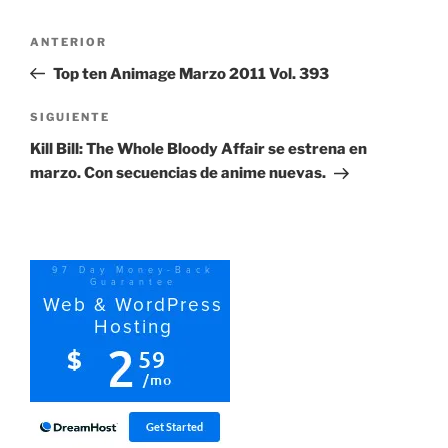
Navegación
Entrada
ANTERIOR
de
anterior:
Top ten Animage Marzo 2011 Vol. 393
entradas
Siguiente
SIGUIENTE
entrada
Kill Bill: The Whole Bloody Affair se estrena en
marzo. Con secuencias de anime nuevas.