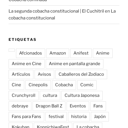
La segunda cobacha constitucional | El Cuchitril
en
La
cobacha constitucional
ETIQUETAS
Afcionados
Amazon
Anifest
Anime
Anime en Cine
Anime en pantalla grande
Artículos
Avisos
Caballeros del Zodiaco
Cine
Cinepolis
Cobacha
Comic
Crunchyroll
cultura
Cultura Japonesa
debraye
Dragon Ball Z
Eventos
Fans
Fans para Fans
festival
historia
Japón
Kokuban
KonnichiwaFest
La cobacha