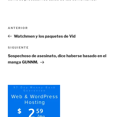
Navegación
Entrada
ANTERIOR
de
anterior:
Watchmen y los paquetes de Vid
entradas
Siguiente
SIGUIENTE
entrada
Sospechoso de asesinato, dice haberse basado en el
manga GUNNM.