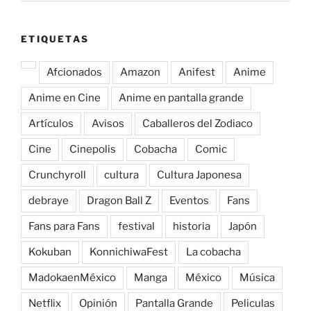
ETIQUETAS
Afcionados
Amazon
Anifest
Anime
Anime en Cine
Anime en pantalla grande
Artículos
Avisos
Caballeros del Zodiaco
Cine
Cinepolis
Cobacha
Comic
Crunchyroll
cultura
Cultura Japonesa
debraye
Dragon Ball Z
Eventos
Fans
Fans para Fans
festival
historia
Japón
Kokuban
KonnichiwaFest
La cobacha
MadokaenMéxico
Manga
México
Música
Netflix
Opinión
Pantalla Grande
Peliculas