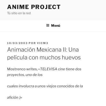
Saltar
ANIME PROJECT
al
Tú sitio en la red
contenido
Menú
PUBLICADO
10/03/2003
POR
VICM3
EL
Animación Mexicana II: Una
película con muchos huevos
Mostrenco writes, «
TELEVISA cine tiene dos
proyectos, uno de los
cuales involucra a unos viejos conocidos de la
afición :)
«