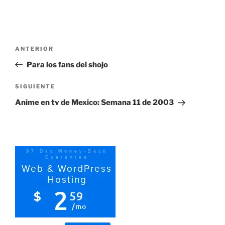
Navegación
Entrada
ANTERIOR
de
anterior:
Para los fans del shojo
entradas
Siguiente
SIGUIENTE
entrada
Anime en tv de Mexico: Semana 11 de 2003