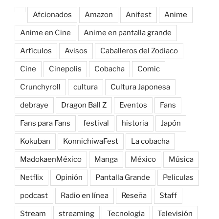
Afcionados
Amazon
Anifest
Anime
Anime en Cine
Anime en pantalla grande
Artículos
Avisos
Caballeros del Zodiaco
Cine
Cinepolis
Cobacha
Comic
Crunchyroll
cultura
Cultura Japonesa
debraye
Dragon Ball Z
Eventos
Fans
Fans para Fans
festival
historia
Japón
Kokuban
KonnichiwaFest
La cobacha
MadokaenMéxico
Manga
México
Música
Netflix
Opinión
Pantalla Grande
Peliculas
podcast
Radio en línea
Reseña
Staff
Stream
streaming
Tecnologia
Televisión