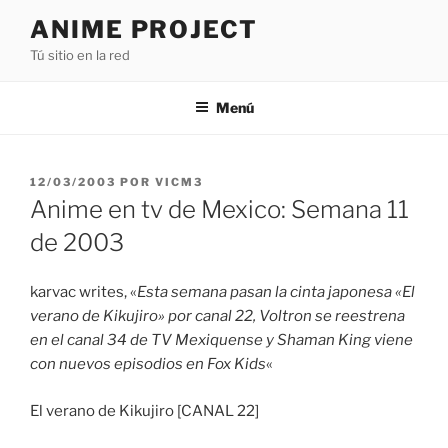
Saltar
ANIME PROJECT
al
Tú sitio en la red
contenido
Menú
PUBLICADO
12/03/2003
POR
VICM3
EL
Anime en tv de Mexico: Semana 11
de 2003
karvac writes, «
Esta semana pasan la cinta japonesa «El
verano de Kikujiro» por canal 22, Voltron se reestrena
en el canal 34 de TV Mexiquense y Shaman King viene
con nuevos episodios en Fox Kids
«
El verano de Kikujiro [CANAL 22]