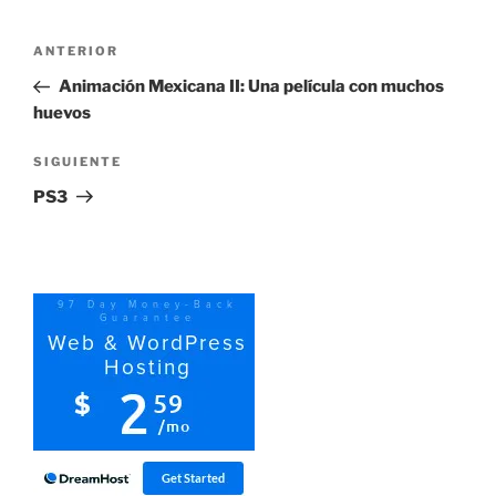
Navegación
Entrada
ANTERIOR
de
anterior:
Animación Mexicana II: Una película con muchos
entradas
huevos
Siguiente
SIGUIENTE
entrada
PS3