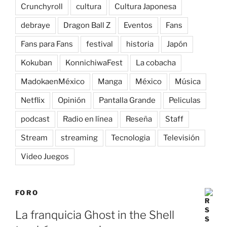
Crunchyroll
cultura
Cultura Japonesa
debraye
Dragon Ball Z
Eventos
Fans
Fans para Fans
festival
historia
Japón
Kokuban
KonnichiwaFest
La cobacha
MadokaenMéxico
Manga
México
Música
Netflix
Opinión
Pantalla Grande
Peliculas
podcast
Radio en línea
Reseña
Staff
Stream
streaming
Tecnologia
Televisión
Video Juegos
FORO
La franquicia Ghost in the Shell