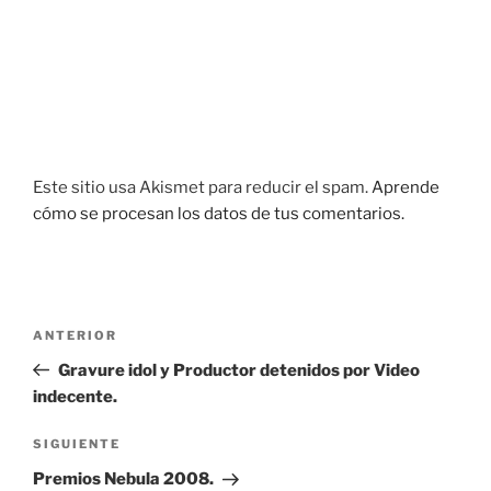
Este sitio usa Akismet para reducir el spam.
Aprende
cómo se procesan los datos de tus comentarios.
Navegación
Entrada
ANTERIOR
de
anterior:
Gravure idol y Productor detenidos por Video
entradas
indecente.
Siguiente
SIGUIENTE
entrada
Premios Nebula 2008.