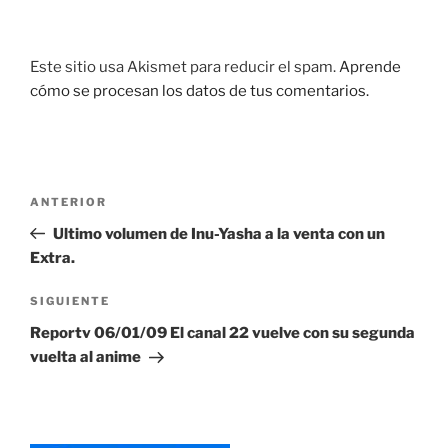
Este sitio usa Akismet para reducir el spam.
Aprende
cómo se procesan los datos de tus comentarios.
Navegación
Entrada
ANTERIOR
de
anterior:
Ultimo volumen de Inu-Yasha a la venta con un
entradas
Extra.
Siguiente
SIGUIENTE
entrada
Reportv 06/01/09 El canal 22 vuelve con su segunda
vuelta al anime