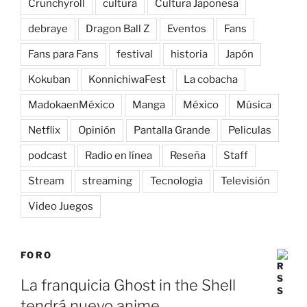
Crunchyroll
cultura
Cultura Japonesa
debraye
Dragon Ball Z
Eventos
Fans
Fans para Fans
festival
historia
Japón
Kokuban
KonnichiwaFest
La cobacha
MadokaenMéxico
Manga
México
Música
Netflix
Opinión
Pantalla Grande
Peliculas
podcast
Radio en línea
Reseña
Staff
Stream
streaming
Tecnologia
Televisión
Video Juegos
FORO
La franquicia Ghost in the Shell
tendrá nuevo anime