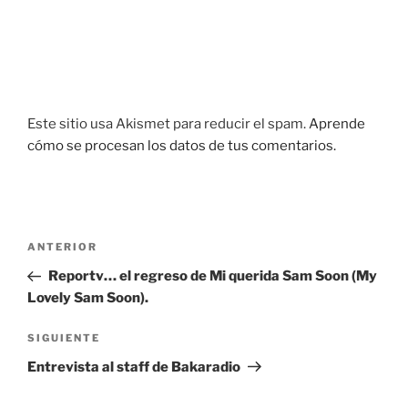
Este sitio usa Akismet para reducir el spam.
Aprende
cómo se procesan los datos de tus comentarios.
Navegación
Entrada
ANTERIOR
de
anterior:
Reportv… el regreso de Mi querida Sam Soon (My
entradas
Lovely Sam Soon).
Siguiente
SIGUIENTE
entrada
Entrevista al staff de Bakaradio