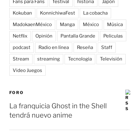
Fans para Fans
festival
historia
Japón
Kokuban
KonnichiwaFest
La cobacha
MadokaenMéxico
Manga
México
Música
Netflix
Opinión
Pantalla Grande
Peliculas
podcast
Radio en línea
Reseña
Staff
Stream
streaming
Tecnologia
Televisión
Video Juegos
FORO
La franquicia Ghost in the Shell
tendrá nuevo anime