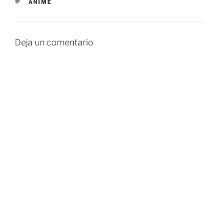
ETIQUETAS
ANIME
Deja un comentario