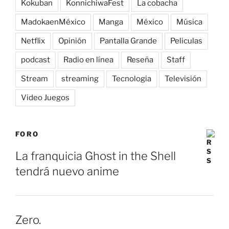
Kokuban
KonnichiwaFest
La cobacha
MadokaenMéxico
Manga
México
Música
Netflix
Opinión
Pantalla Grande
Peliculas
podcast
Radio en línea
Reseña
Staff
Stream
streaming
Tecnologia
Televisión
Video Juegos
FORO
La franquicia Ghost in the Shell
tendrá nuevo anime
Zero.