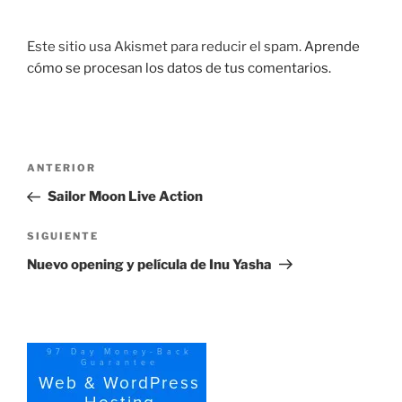
Este sitio usa Akismet para reducir el spam.
Aprende
cómo se procesan los datos de tus comentarios.
Navegación
Entrada
ANTERIOR
de
anterior:
Sailor Moon Live Action
entradas
Siguiente
SIGUIENTE
entrada
Nuevo opening y película de Inu Yasha