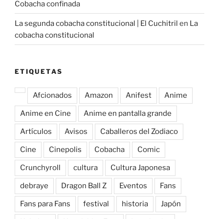
Cobacha confinada
La segunda cobacha constitucional | El Cuchitril
en
La
cobacha constitucional
ETIQUETAS
Afcionados
Amazon
Anifest
Anime
Anime en Cine
Anime en pantalla grande
Artículos
Avisos
Caballeros del Zodiaco
Cine
Cinepolis
Cobacha
Comic
Crunchyroll
cultura
Cultura Japonesa
debraye
Dragon Ball Z
Eventos
Fans
Fans para Fans
festival
historia
Japón