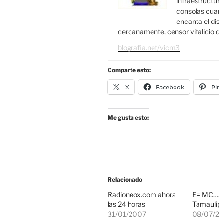
infraestructur
consolas cuan
encanta el di
cercanamente, censor vitalicio d
blografia.net/vicm3
Comparte esto:
X
Facebook
Pi
Me gusta esto:
Relacionado
Radioneox.com ahora
E= MC….
las 24 horas
Tamauli
31/01/2007
08/07/