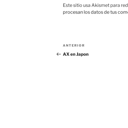
Este sitio usa Akismet para red
procesan los datos de tus com
Navegación
Entrada
ANTERIOR
de
anterior:
AX en Japon
entradas