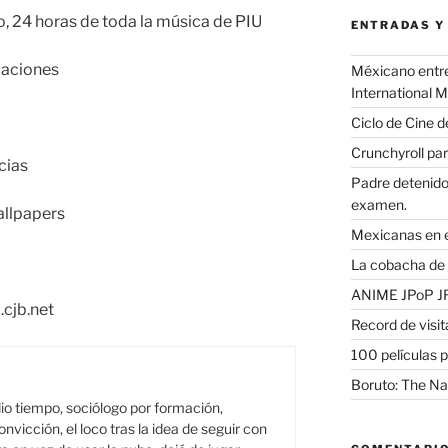
 24 horas de toda la música de PIU
ENTRADAS Y
caciones
Méxicano entre 
International 
Ciclo de Cine d
Crunchyroll par
cias
Padre detenido 
examen.
llpapers
Mexicanas en e
La cobacha de 
ANIME JPoP 
cjb.net
Record de visit
100 películas p
Boruto: The Na
o tiempo, sociólogo por formación,
onvicción, el loco tras la idea de seguir con