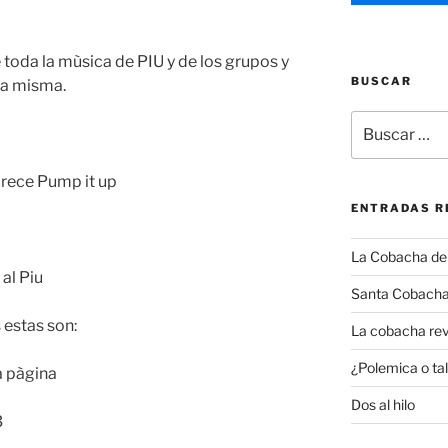
toda la mùsica de PIU y de los grupos y
BUSCAR
la misma.
Buscar
por:
arece Pump it up
ENTRADAS R
La Cobacha del 
al Piu
Santa Cobacha
 estas son:
La cobacha rev
¿Polemica o tal
a pàgina
Dos al hilo
3