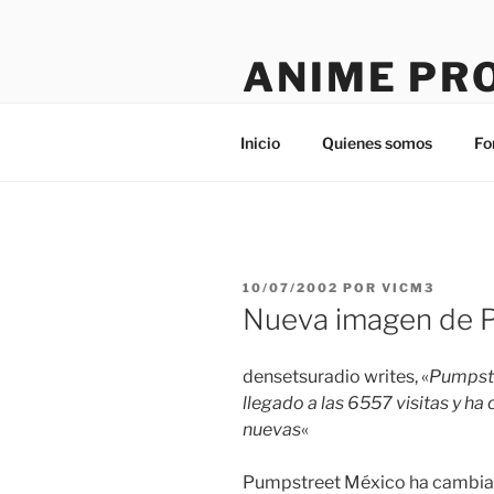
Saltar
al
ANIME PR
contenido
Tú sitio en la red
Inicio
Quienes somos
Fo
PUBLICADO
10/07/2002
POR
VICM3
EL
Nueva imagen de 
densetsuradio writes, «
Pumpstr
llegado a las 6557 visitas y h
nuevas
«
Pumpstreet México ha cambia