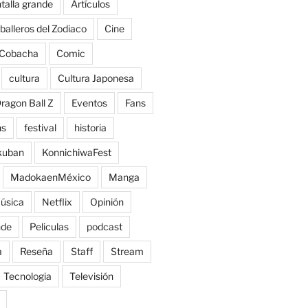
talla grande
Artículos
balleros del Zodiaco
Cine
Cobacha
Comic
cultura
Cultura Japonesa
ragon Ball Z
Eventos
Fans
ns
festival
historia
kuban
KonnichiwaFest
MadokaenMéxico
Manga
úsica
Netflix
Opinión
nde
Peliculas
podcast
a
Reseña
Staff
Stream
Tecnologia
Televisión