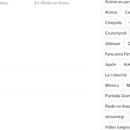
Anime en pan
ntos»
En «Radio en línea»
Avisos
Ca
Cinepolis
Crunchyroll
debraye
D
Fans para Fa
Japón
Ko
La cobacha
México
M
Pantalla Gra
Radio en líne
streaming
Video Juegos