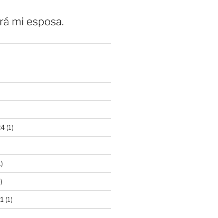
erá mi esposa.
24
(1)
)
)
21
(1)
)