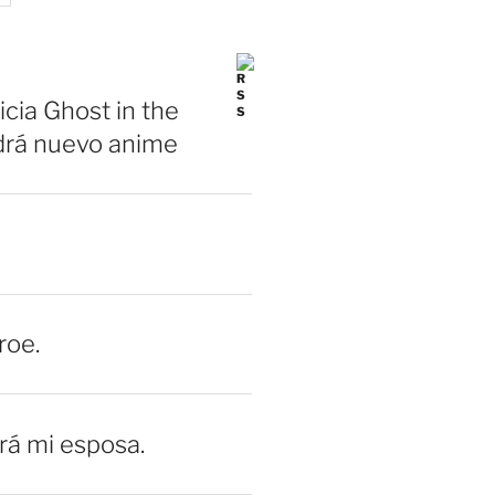
icia Ghost in the
drá nuevo anime
roe.
erá mi esposa.