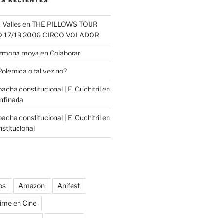
S RECIENTES
 Valles
en
THE PILLOWS TOUR
O 17/18 2006 CIRCO VOLADOR
carmona moya
en
Colaborar
Polemica o tal vez no?
cha constitucional | El Cuchitril
en
nfinada
cha constitucional | El Cuchitril
en
stitucional
os
Amazon
Anifest
ime en Cine