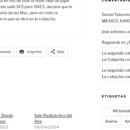
a en vez de usar la nube, dejó de jugar
COMENTARIO
do salió SF2 para SNES, declara que le
seño de las Mac, pero el costo ni
Daniel Talavera
e lo que se dice en la cobacha.
MEXICO JUNI
jose antonio 
Ragnarok
en
¿
nterest
Imprimir
Más
La segunda coba
La Cobacha co
La segunda coba
La cobacha con
ETIQUETAS
Afcionad
 Desde
Sale Radioactivo del
pas
Aire
Anime
An
2003
06/04/2004