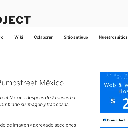
OJECT
ro
Wiki
Colaborar
Sitio antiguo
Nuestros sitios
Pumpstreet Mèxico
eet México despues de 2 meses ha
a cambiado su imagen y trae cosas
do de imagen y agregado secciones