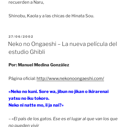
recuerden a Naru,
Shinobu, Kaola y a las chicas de Hinata Sou.
PUBLICADO
27/06/2002
EL
Neko no Ongaeshi – La nueva película del
estudio Ghibli
Por: Manuel Medina González
Página oficial:
http://www.nekonoongaeshi.com/
«Neko no kuni. Sore wa, jibun no jikan o ikirarenai
yatsu no iku tokoro.
Neko ni natte mo, ii ja nai?»
–
«El país de los gatos. Ese es el lugar al que van los que
no pueden vivir