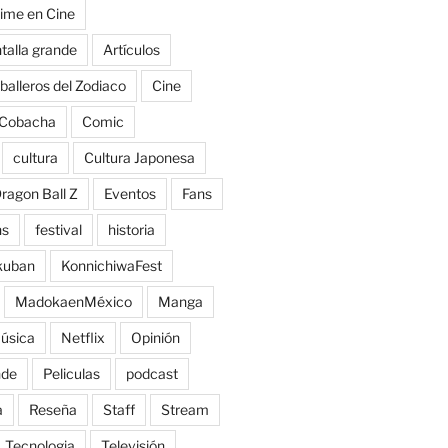
ime en Cine
talla grande
Artículos
balleros del Zodiaco
Cine
Cobacha
Comic
cultura
Cultura Japonesa
ragon Ball Z
Eventos
Fans
ns
festival
historia
kuban
KonnichiwaFest
MadokaenMéxico
Manga
úsica
Netflix
Opinión
nde
Peliculas
podcast
a
Reseña
Staff
Stream
Tecnologia
Televisión