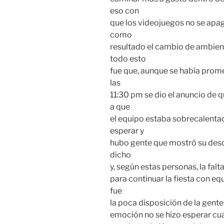
eso con
que los videojuegos no se apa
como
resultado el cambio de ambien
todo esto
fue que, aunque se había prome
las
11:30 pm se dio el anuncio de 
a que
el equipo estaba sobrecalentad
esperar y
hubo gente que mostró su desc
dicho
y, según estas personas, la fal
para continuar la fiesta con eq
fue
la poca disposición de la gente 
emoción no se hizo esperar cua