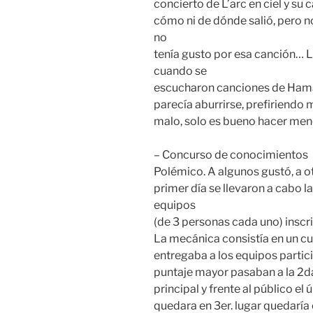
concierto de L’arc en ciel y su 
cómo ni de dónde salió, pero n
no
tenía gusto por esa canción…
cuando se
escucharon canciones de Hamasa
parecía aburrirse, prefiriendo 
malo, solo es bueno hacer menc
– Concurso de conocimientos
Polémico. A algunos gustó, a ot
primer día se llevaron a cabo la
equipos
(de 3 personas cada uno) inscri
La mecánica consistía en un cu
entregaba a los equipos partic
puntaje mayor pasaban a la 2da 
principal y frente al público el
quedara en 3er. lugar quedaría 