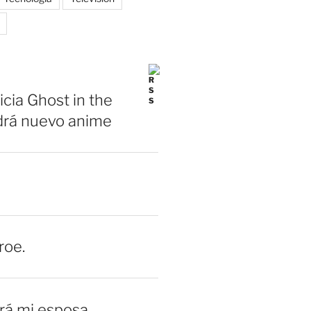
icia Ghost in the
drá nuevo anime
roe.
erá mi esposa.