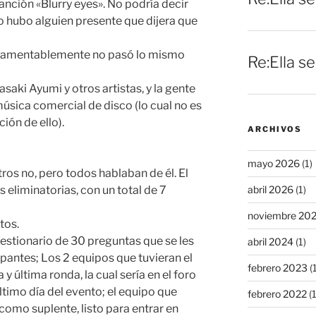
canción «Blurry eyes». No podría decir
o hubo alguien presente que dijera que
 Lamentablemente no pasó lo mismo
Re:Ella s
ki Ayumi y otros artistas, y la gente
música comercial de disco (lo cual no es
ión de ello).
ARCHIVOS
mayo 2026
(1)
ros no, pero todos hablaban de él. El
abril 2026
(1)
s eliminatorias, con un total de 7
noviembre 20
tos.
estionario de 30 preguntas que se les
abril 2024
(1)
ipantes; Los 2 equipos que tuvieran el
febrero 2023
(1
y última ronda, la cual sería en el foro
 último día del evento; el equipo que
febrero 2022
(1
como suplente, listo para entrar en