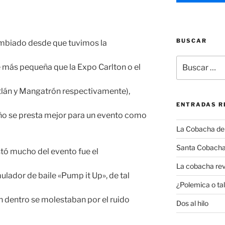
BUSCAR
mbiado desde que tuvimos la
Buscar
e más pequeña que la Expo Carlton o el
por:
tlán y Mangatrón respectivamente),
ENTRADAS R
ño se presta mejor para un evento como
La Cobacha del 
Santa Cobacha
tó mucho del evento fue el
La cobacha rev
mulador de baile «Pump it Up», de tal
¿Polemica o tal
n dentro se molestaban por el ruido
Dos al hilo