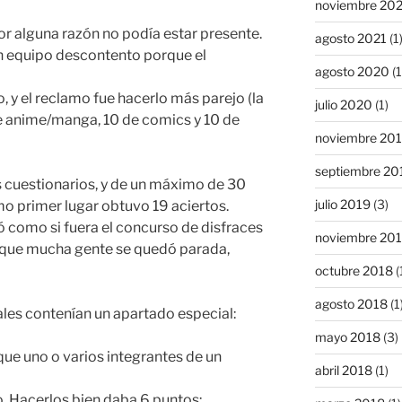
noviembre 20
por alguna razón no podía estar presente.
agosto 2021
(1
 un equipo descontento porque el
agosto 2020
(1
 y el reclamo fue hacerlo más parejo (la
julio 2020
(1)
e anime/manga, 10 de comics y 10 de
noviembre 20
septiembre 20
los cuestionarios, y de un máximo de 30
julio 2019
(3)
o primer lugar obtuvo 19 aciertos.
ntó como si fuera el concurso de disfraces
noviembre 20
aunque mucha gente se quedó parada,
octubre 2018
(
agosto 2018
(1
les contenían un apartado especial:
mayo 2018
(3)
que uno o varios integrantes de un
abril 2018
(1)
co. Hacerlos bien daba 6 puntos;