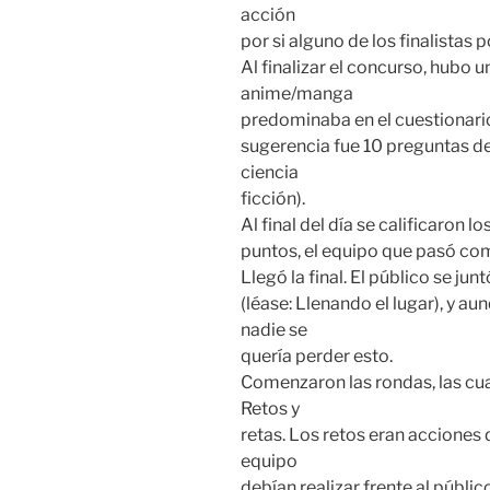
acción
por si alguno de los finalistas 
Al finalizar el concurso, hubo
anime/manga
predominaba en el cuestionario,
sugerencia fue 10 preguntas d
ciencia
ficción).
Al final del día se calificaron 
puntos, el equipo que pasó com
Llegó la final. El público se ju
(léase: Llenando el lugar), y 
nadie se
quería perder esto.
Comenzaron las rondas, las cua
Retos y
retas. Los retos eran acciones 
equipo
debían realizar frente al públi