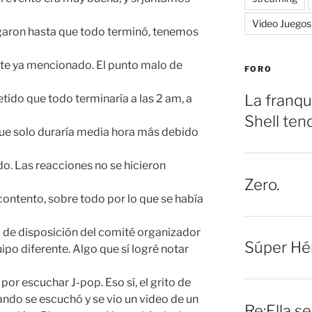
Video Juegos
garon hasta que todo terminó, tenemos
te ya mencionado. El punto malo de
FORO
La franqu
tido que todo terminaría a las 2 am, a
Shell ten
que solo duraría media hora más debido
o. Las reacciones no se hicieron
Zero.
ontento, sobre todo por lo que se había
ta de disposición del comité organizador
Súper Hé
uipo diferente. Algo que sí logré notar
por escuchar J-pop. Eso sí, el grito de
ndo se escuchó y se vio un video de un
Re:Ella s