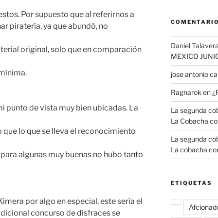
stos. Por supuesto que al referirnos a
COMENTARIO
r piratería, ya que abundó, no
Daniel Talavera
terial original, solo que en comparación
MEXICO JUNI
 mínima.
jose antonio 
Ragnarok
en
¿
 punto de vista muy bien ubicadas. La
La segunda coba
La Cobacha co
 que lo que se lleva el reconocimiento
La segunda coba
La cobacha con
e para algunas muy buenas no hubo tanto
ETIQUETAS
imera por algo en especial, este sería el
Afcionad
adicional concurso de disfraces se