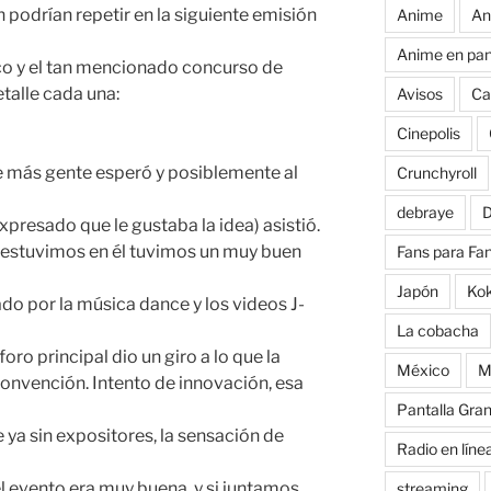
 podrían repetir en la siguiente emisión
Anime
An
Anime en pan
co y el tan mencionado concurso de
alle cada una:
Avisos
Ca
Cinepolis
ue más gente esperó y posiblemente al
Crunchyroll
debraye
D
presado que le gustaba la idea) asistió.
 estuvimos en él tuvimos un muy buen
Fans para Fa
Japón
Ko
do por la música dance y los videos J-
La cobacha
foro principal dio un giro a lo que la
México
M
nvención. Intento de innovación, esa
Pantalla Gra
 ya sin expositores, la sensación de
Radio en líne
 evento era muy buena, y si juntamos
streaming