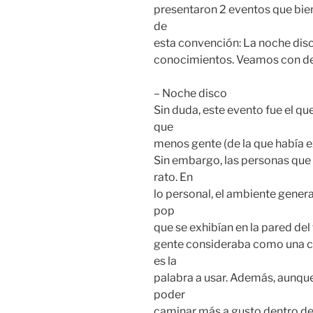
presentaron 2 eventos que bien
de
esta convención: La noche dis
conocimientos. Veamos con det
– Noche disco
Sin duda, este evento fue el q
que
menos gente (de la que había ex
Sin embargo, las personas que
rato. En
lo personal, el ambiente genera
pop
que se exhibían en la pared del 
gente consideraba como una co
es la
palabra a usar. Además, aunque
poder
caminar más a gusto dentro del