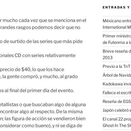
ENTRADAS Y
r mucho cada vez que se menciona en el
Méxicano entre 
International 
grandes rasgos podemos decir que no
Primer ministro
o de surtido de las series que más pide
de Futenma a l
Breve reseña d
cionales CD con series relativamente
2013
Previo a la TnT
 precio de $40, lo que los hace
Árbol de Navi
 la gente compró, y mucho, al grado
Kadokawa invie
 al final del primer día del evento.
Fallece el escr
Reseña de EGS 
tallistas o que buscaban algo de alguna
Japón celebró e
 encontrar algo al respecto. De la misma
; las figura de acción se vendieron bien
El canal 22 pr
Ghost In The S
nsiderar como bueno), y ni se diga de