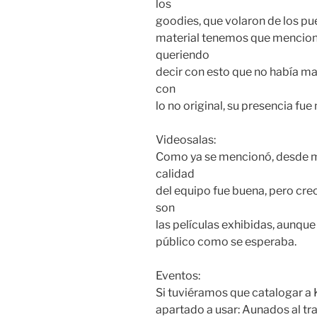
los
goodies, que volaron de los pue
material tenemos que menciona
queriendo
decir con esto que no había ma
con
lo no original, su presencia fue
Videosalas:
Como ya se mencionó, desde mi
calidad
del equipo fue buena, pero creo
son
las películas exhibidas, aunqu
público como se esperaba.
Eventos:
Si tuviéramos que catalogar a K
apartado a usar: Aunados al tr