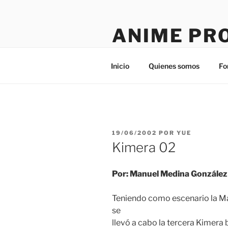
Saltar
al
ANIME PR
contenido
Tú sitio en la red
Inicio
Quienes somos
Fo
PUBLICADO
19/06/2002
POR
YUE
EL
Kimera 02
Por: Manuel Medina González
Teniendo como escenario la Man
se
llevó a cabo la tercera Kimera 