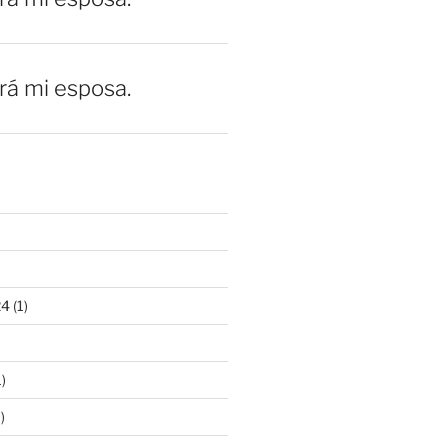
erá mi esposa.
24
(1)
)
)