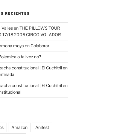
S RECIENTES
 Valles
en
THE PILLOWS TOUR
O 17/18 2006 CIRCO VOLADOR
carmona moya
en
Colaborar
Polemica o tal vez no?
cha constitucional | El Cuchitril
en
nfinada
cha constitucional | El Cuchitril
en
stitucional
os
Amazon
Anifest