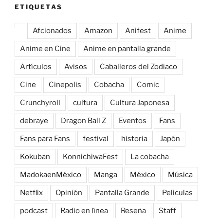
ETIQUETAS
Afcionados
Amazon
Anifest
Anime
Anime en Cine
Anime en pantalla grande
Artículos
Avisos
Caballeros del Zodiaco
Cine
Cinepolis
Cobacha
Comic
Crunchyroll
cultura
Cultura Japonesa
debraye
Dragon Ball Z
Eventos
Fans
Fans para Fans
festival
historia
Japón
Kokuban
KonnichiwaFest
La cobacha
MadokaenMéxico
Manga
México
Música
Netflix
Opinión
Pantalla Grande
Peliculas
podcast
Radio en línea
Reseña
Staff