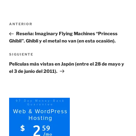
Navegación
Entrada
ANTERIOR
de
anterior:
Reseña: Imaginary Flying Machines “Princess
entradas
Ghibli”. Ghibli y el metal no van (en esta ocasión).
Siguiente
SIGUIENTE
entrada
Películas más vistas en Japón (entre el 28 de mayo y
el 3 de junio del 2011).