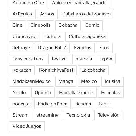
Anime en Cine
Anime en pantalla grande
Artículos
Avisos
Caballeros del Zodiaco
Cine
Cinepolis
Cobacha
Comic
Crunchyroll
cultura
Cultura Japonesa
debraye
Dragon Ball Z
Eventos
Fans
Fans para Fans
festival
historia
Japón
Kokuban
KonnichiwaFest
La cobacha
MadokaenMéxico
Manga
México
Música
Netflix
Opinión
Pantalla Grande
Peliculas
podcast
Radio en línea
Reseña
Staff
Stream
streaming
Tecnologia
Televisión
Video Juegos