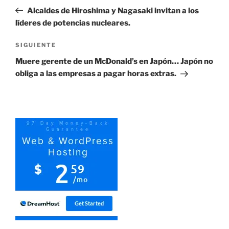
de
anterior:
Alcaldes de Hiroshima y Nagasaki invitan a los
entradas
líderes de potencias nucleares.
Siguiente
SIGUIENTE
entrada
Muere gerente de un McDonald’s en Japón… Japón no
obliga a las empresas a pagar horas extras.