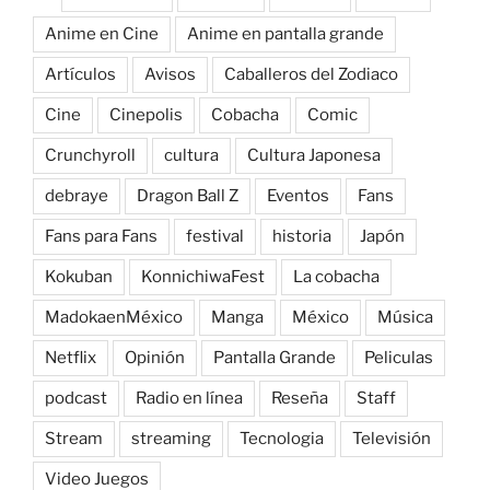
Anime en Cine
Anime en pantalla grande
Artículos
Avisos
Caballeros del Zodiaco
Cine
Cinepolis
Cobacha
Comic
Crunchyroll
cultura
Cultura Japonesa
debraye
Dragon Ball Z
Eventos
Fans
Fans para Fans
festival
historia
Japón
Kokuban
KonnichiwaFest
La cobacha
MadokaenMéxico
Manga
México
Música
Netflix
Opinión
Pantalla Grande
Peliculas
podcast
Radio en línea
Reseña
Staff
Stream
streaming
Tecnologia
Televisión
Video Juegos