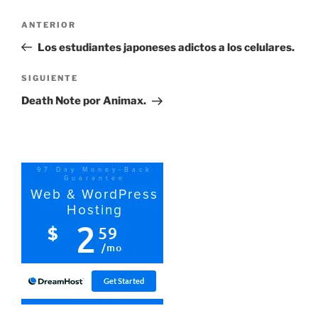
Navegación
Entrada
ANTERIOR
de
anterior:
Los estudiantes japoneses adictos a los celulares.
entradas
Siguiente
SIGUIENTE
entrada
Death Note por Animax.