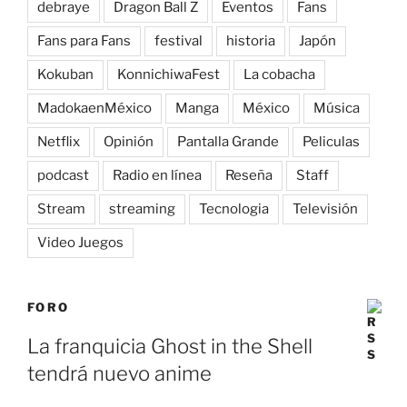
debraye
Dragon Ball Z
Eventos
Fans
Fans para Fans
festival
historia
Japón
Kokuban
KonnichiwaFest
La cobacha
MadokaenMéxico
Manga
México
Música
Netflix
Opinión
Pantalla Grande
Peliculas
podcast
Radio en línea
Reseña
Staff
Stream
streaming
Tecnologia
Televisión
Video Juegos
FORO
La franquicia Ghost in the Shell
tendrá nuevo anime