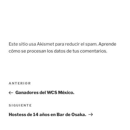
Este sitio usa Akismet para reducir el spam.
Aprende
cómo se procesan los datos de tus comentarios.
Navegación
Entrada
ANTERIOR
de
anterior:
Ganadores del WCS México.
entradas
Siguiente
SIGUIENTE
entrada
Hostess de 14 años en Bar de Osaka.