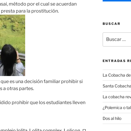
ai, método por el cual se acuerdan
 presta para la prostitución.
BUSCAR
Buscar
por:
ENTRADAS R
La Cobacha del 
que es una decisión familiar prohibir si
Santa Cobacha
s a otras partes.
La cobacha rev
dido prohibir que los estudiantes lleven
¿Polemica o tal
Dos al hilo
omplejo lolita, Lolita complex, Lolicon, ロ