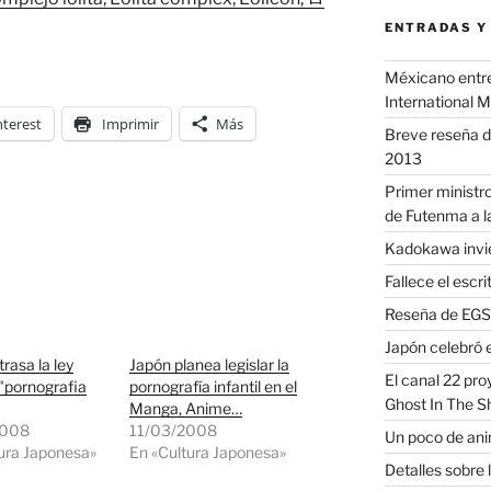
ENTRADAS Y
Méxicano entre 
International 
nterest
Imprimir
Más
Breve reseña d
2013
Primer ministro
de Futenma a l
Kadokawa invie
Fallece el escr
Reseña de EGS 
Japón celebró e
rasa la ley
Japón planea legislar la
El canal 22 pr
 "pornografia
pornografía infantil en el
Ghost In The S
Manga, Anime…
2008
11/03/2008
Un poco de anim
ura Japonesa»
En «Cultura Japonesa»
Detalles sobre 