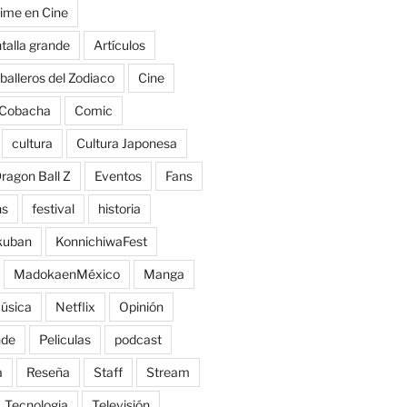
ime en Cine
talla grande
Artículos
balleros del Zodiaco
Cine
Cobacha
Comic
cultura
Cultura Japonesa
ragon Ball Z
Eventos
Fans
ns
festival
historia
kuban
KonnichiwaFest
MadokaenMéxico
Manga
úsica
Netflix
Opinión
nde
Peliculas
podcast
a
Reseña
Staff
Stream
Tecnologia
Televisión