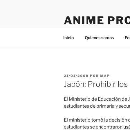
Saltar
al
ANIME PR
contenido
Tú sitio en la red
Inicio
Quienes somos
Fo
PUBLICADO
21/01/2009
POR
MAP
EL
Japón: Prohibir los
El Ministerio de Educación de J
estudiantes de primaria y secun
El ministerio tomó la decisión
estudiantes se encontraron usá