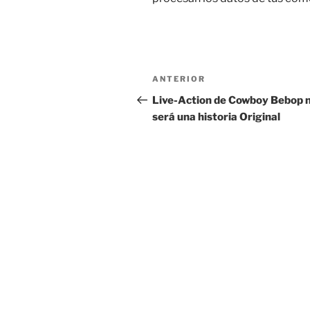
Navegación
Entrada
ANTERIOR
de
anterior:
Live-Action de Cowboy Bebop 
será una historia Original
entradas