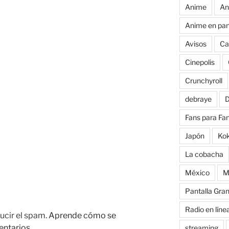
Anime
An
Anime en pan
Avisos
Ca
Cinepolis
Crunchyroll
debraye
D
Fans para Fa
Japón
Ko
La cobacha
México
M
Pantalla Gra
Radio en líne
ucir el spam.
Aprende cómo se
entarios.
streaming