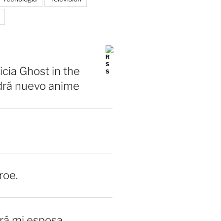
icia Ghost in the
drá nuevo anime
roe.
erá mi esposa.