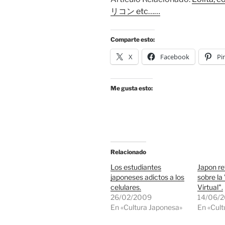
リコン etc……
Comparte esto:
X
Facebook
Pi
Me gusta esto:
Relacionado
Los estudiantes
Japon ret
japoneses adictos a los
sobre la
celulares.
Virtual".
26/02/2009
14/06/
En «Cultura Japonesa»
En «Cult