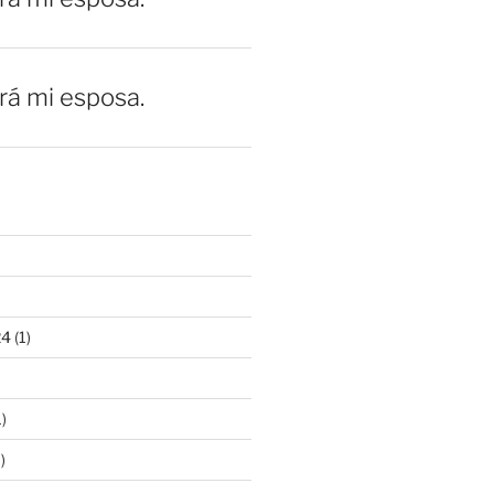
erá mi esposa.
24
(1)
)
)