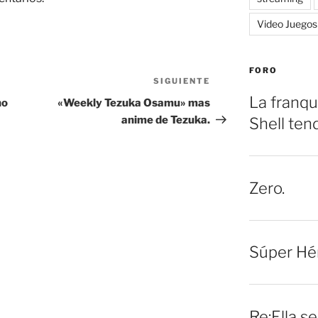
Video Juegos
FORO
SIGUIENTE
Siguiente
entrada
La franqu
no
«Weekly Tezuka Osamu» mas
anime de Tezuka.
Shell ten
Zero.
Súper Hé
Re:Ella s