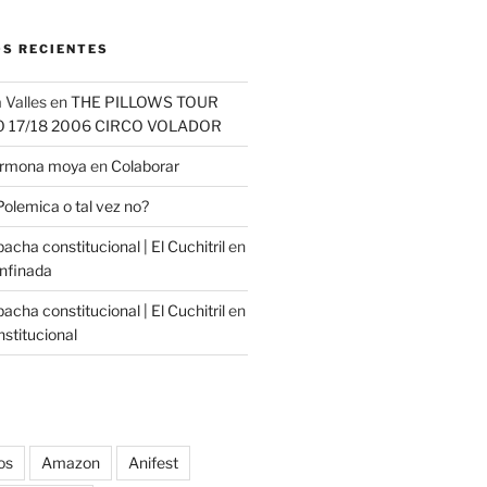
S RECIENTES
 Valles
en
THE PILLOWS TOUR
O 17/18 2006 CIRCO VOLADOR
carmona moya
en
Colaborar
Polemica o tal vez no?
cha constitucional | El Cuchitril
en
nfinada
cha constitucional | El Cuchitril
en
stitucional
os
Amazon
Anifest