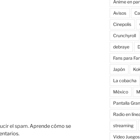
Anime en pan
Avisos
Ca
Cinepolis
Crunchyroll
debraye
D
Fans para Fa
Japón
Ko
La cobacha
México
M
Pantalla Gra
Radio en líne
streaming
ucir el spam.
Aprende cómo se
entarios.
Video Juegos