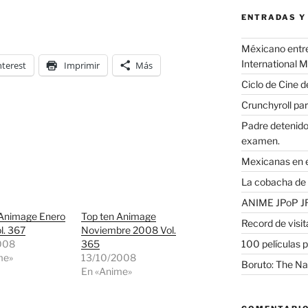
ENTRADAS Y
Méxicano entre 
International 
nterest
Imprimir
Más
Ciclo de Cine d
Crunchyroll par
Padre detenido 
examen.
Mexicanas en e
La cobacha de 
ANIME JPoP 
 Animage Enero
Top ten Animage
Record de visit
l. 367
Noviembre 2008 Vol.
100 películas p
008
365
me»
13/10/2008
Boruto: The Na
En «Anime»