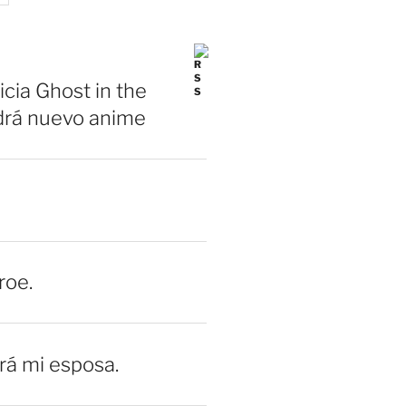
icia Ghost in the
drá nuevo anime
roe.
erá mi esposa.