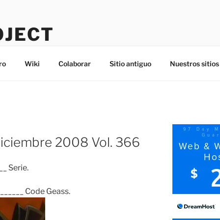
OJECT
ro
Wiki
Colaborar
Sitio antiguo
Nuestros sitios
iciembre 2008 Vol. 366
_ Serie.
______ Code Geass.