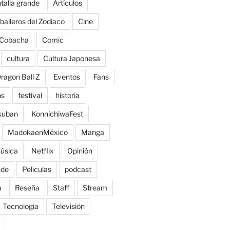
talla grande
Artículos
balleros del Zodiaco
Cine
Cobacha
Comic
cultura
Cultura Japonesa
ragon Ball Z
Eventos
Fans
ns
festival
historia
kuban
KonnichiwaFest
MadokaenMéxico
Manga
úsica
Netflix
Opinión
nde
Peliculas
podcast
a
Reseña
Staff
Stream
Tecnologia
Televisión