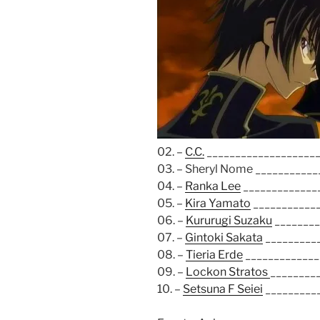
02. –
C.C.
____________________
03. – Sheryl Nome ___________
04. –
Ranka Lee
______________
05. –
Kira Yamato
___________
06. –
Kururugi Suzaku
________
07. –
Gintoki Sakata
_________
08. –
Tieria Erde
____________
09. –
Lockon Stratos
________
10. –
Setsuna F Seiei
_________