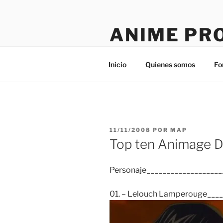
Saltar
al
ANIME PR
contenido
Tú sitio en la red
Inicio
Quienes somos
Fo
PUBLICADO
11/11/2008
POR
MAP
EL
Top ten Animage D
Personaje____________________
01. – Lelouch Lamperouge____