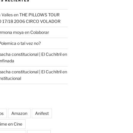
S RECIENTES
 Valles
en
THE PILLOWS TOUR
O 17/18 2006 CIRCO VOLADOR
carmona moya
en
Colaborar
Polemica o tal vez no?
cha constitucional | El Cuchitril
en
nfinada
cha constitucional | El Cuchitril
en
stitucional
os
Amazon
Anifest
ime en Cine