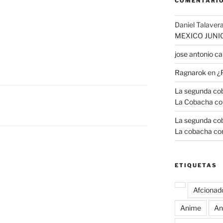
COMENTARIO
Daniel Talavera
MEXICO JUNI
jose antonio 
Ragnarok
en
¿
La segunda coba
La Cobacha co
La segunda coba
La cobacha con
ETIQUETAS
Afcionad
Anime
An