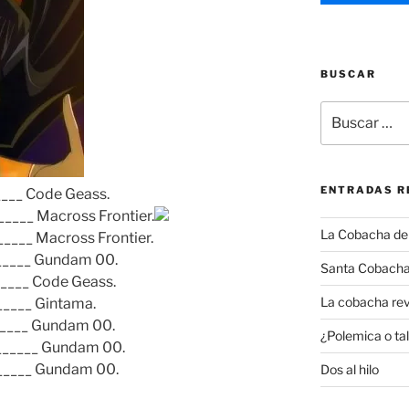
BUSCAR
Buscar
por:
ENTRADAS R
___ Code Geass.
_____ Macross Frontier.
La Cobacha del 
____ Macross Frontier.
_____ Gundam 00.
Santa Cobacha
____ Code Geass.
La cobacha rev
_____ Gintama.
_____ Gundam 00.
¿Polemica o tal
______ Gundam 00.
_____ Gundam 00.
Dos al hilo