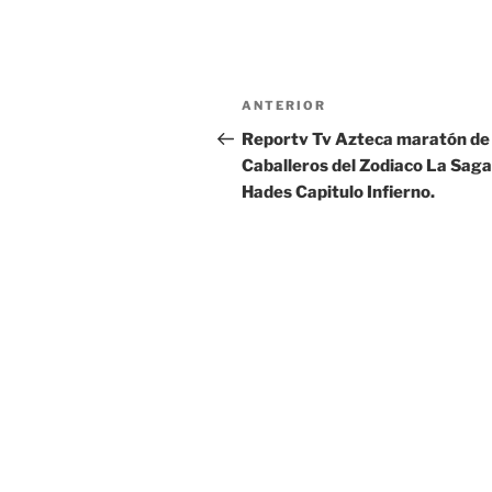
Navegación
Entrada
ANTERIOR
de
anterior:
Reportv Tv Azteca maratón de
Caballeros del Zodiaco La Saga
entradas
Hades Capitulo Infierno.