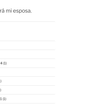
erá mi esposa.
24
(1)
)
)
21
(1)
)