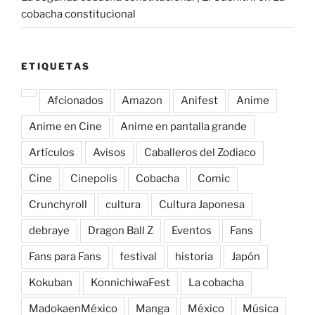
cobacha constitucional
ETIQUETAS
Afcionados
Amazon
Anifest
Anime
Anime en Cine
Anime en pantalla grande
Artículos
Avisos
Caballeros del Zodiaco
Cine
Cinepolis
Cobacha
Comic
Crunchyroll
cultura
Cultura Japonesa
debraye
Dragon Ball Z
Eventos
Fans
Fans para Fans
festival
historia
Japón
Kokuban
KonnichiwaFest
La cobacha
MadokaenMéxico
Manga
México
Música