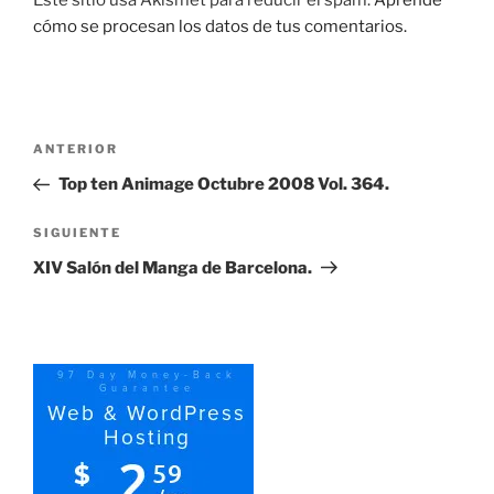
Este sitio usa Akismet para reducir el spam.
Aprende
cómo se procesan los datos de tus comentarios.
Navegación
Entrada
ANTERIOR
de
anterior:
Top ten Animage Octubre 2008 Vol. 364.
entradas
Siguiente
SIGUIENTE
entrada
XIV Salón del Manga de Barcelona.