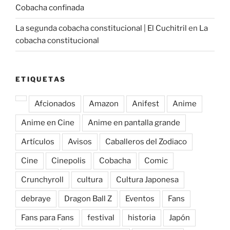
Cobacha confinada
La segunda cobacha constitucional | El Cuchitril
en
La
cobacha constitucional
ETIQUETAS
Afcionados
Amazon
Anifest
Anime
Anime en Cine
Anime en pantalla grande
Artículos
Avisos
Caballeros del Zodiaco
Cine
Cinepolis
Cobacha
Comic
Crunchyroll
cultura
Cultura Japonesa
debraye
Dragon Ball Z
Eventos
Fans
Fans para Fans
festival
historia
Japón