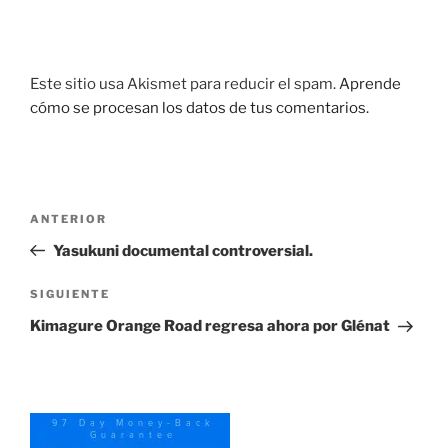
Este sitio usa Akismet para reducir el spam.
Aprende
cómo se procesan los datos de tus comentarios.
Navegación
Entrada
ANTERIOR
de
anterior:
Yasukuni documental controversial.
entradas
Siguiente
SIGUIENTE
entrada
Kimagure Orange Road regresa ahora por Glénat