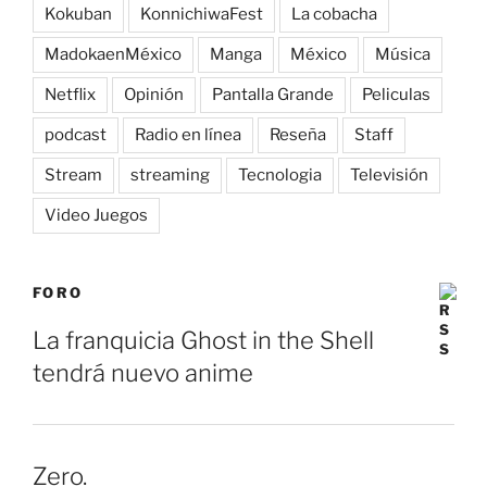
Kokuban
KonnichiwaFest
La cobacha
MadokaenMéxico
Manga
México
Música
Netflix
Opinión
Pantalla Grande
Peliculas
podcast
Radio en línea
Reseña
Staff
Stream
streaming
Tecnologia
Televisión
Video Juegos
FORO
La franquicia Ghost in the Shell
tendrá nuevo anime
Zero.