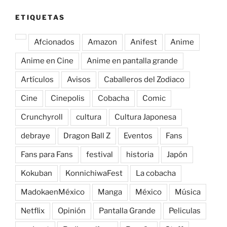
ETIQUETAS
Afcionados
Amazon
Anifest
Anime
Anime en Cine
Anime en pantalla grande
Artículos
Avisos
Caballeros del Zodiaco
Cine
Cinepolis
Cobacha
Comic
Crunchyroll
cultura
Cultura Japonesa
debraye
Dragon Ball Z
Eventos
Fans
Fans para Fans
festival
historia
Japón
Kokuban
KonnichiwaFest
La cobacha
MadokaenMéxico
Manga
México
Música
Netflix
Opinión
Pantalla Grande
Peliculas