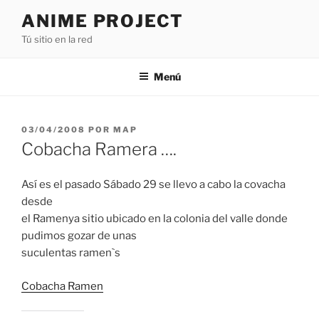
Saltar
ANIME PROJECT
al
Tú sitio en la red
contenido
Menú
PUBLICADO
03/04/2008
POR
MAP
EL
Cobacha Ramera ….
Así es el pasado Sábado 29 se llevo a cabo la covacha
desde
el Ramenya sitio ubicado en la colonia del valle donde
pudimos gozar de unas
suculentas ramen`s
Cobacha Ramen