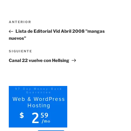
Navegación
Entrada
ANTERIOR
de
anterior:
Lista de Editorial Vid Abril 2008 "mangas
entradas
nuevos"
Siguiente
SIGUIENTE
entrada
Canal 22 vuelve con Hellsing