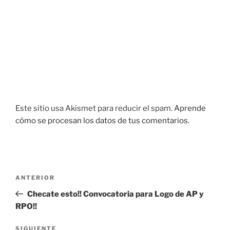
Este sitio usa Akismet para reducir el spam.
Aprende
cómo se procesan los datos de tus comentarios.
Navegación
Entrada
ANTERIOR
de
anterior:
Checate esto!! Convocatoria para Logo de AP y
entradas
RPO!!
Siguiente
SIGUIENTE