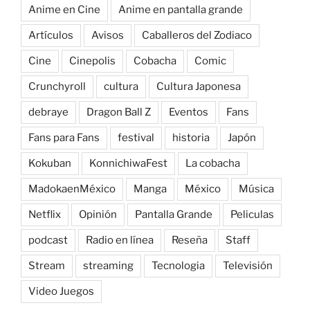
Anime en Cine
Anime en pantalla grande
Artículos
Avisos
Caballeros del Zodiaco
Cine
Cinepolis
Cobacha
Comic
Crunchyroll
cultura
Cultura Japonesa
debraye
Dragon Ball Z
Eventos
Fans
Fans para Fans
festival
historia
Japón
Kokuban
KonnichiwaFest
La cobacha
MadokaenMéxico
Manga
México
Música
Netflix
Opinión
Pantalla Grande
Peliculas
podcast
Radio en línea
Reseña
Staff
Stream
streaming
Tecnologia
Televisión
Video Juegos