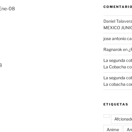
COMENTARIO
Ene-08
Daniel Talavera
MEXICO JUNI
jose antonio 
Ragnarok
en
¿
La segunda coba
8
La Cobacha co
La segunda coba
La cobacha con
ETIQUETAS
Afcionad
Anime
An