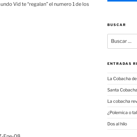
undo Vid te “regalan” el numero 1 de los
BUSCAR
Buscar
por:
ENTRADAS R
La Cobacha del 
Santa Cobacha
La cobacha rev
¿Polemica o tal
Dos al hilo
-Ene-08