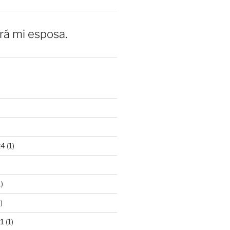
erá mi esposa.
24
(1)
)
)
21
(1)