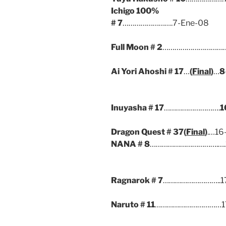
Ichigo 100%
# 7
…………………….7-Ene-08
Full Moon
# 2
……………………………
Ai Yori Ahoshi
# 17
…
(
Final
)
…
8
Inuyasha
# 17
……………………….
1
Dragon Quest
# 37
(
Final
)
.…16
NANA
# 8
…………………………….….1
Ragnarok
# 7
………………………..1
Naruto
# 11
……………………………17