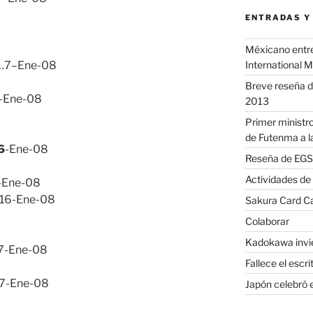
ENTRADAS Y
Méxicano entre 
International 
7–Ene-08
Breve reseña d
-Ene-08
2013
Primer ministro
de Futenma a l
6
-Ene-08
Reseña de EGS 
Actividades de
-Ene-08
6-Ene-08
Sakura Card Ca
Colaborar
Kadokawa invie
7-Ene-08
Fallece el escr
-Ene-08
Japón celebró e