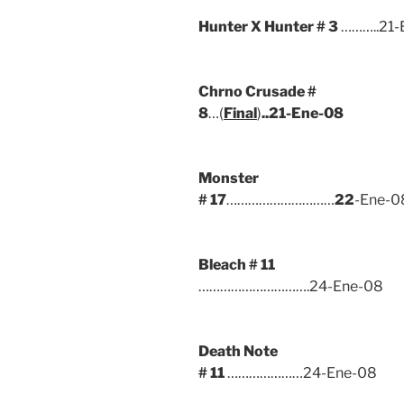
Hunter X Hunter
# 3
………..21-
Chrno Crusade #
8
…(
Final
)
..21-Ene-08
Monster
# 17
…………………………
22
-Ene-0
Bleach
# 11
………………………….24-Ene-08
Death Note
# 11
…………………24-Ene-08