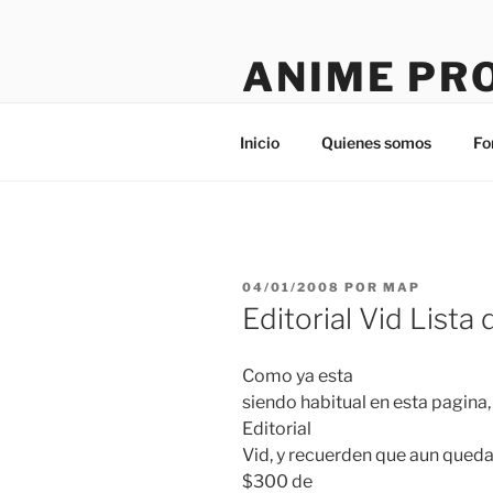
Saltar
al
ANIME PR
contenido
Tú sitio en la red
Inicio
Quienes somos
Fo
PUBLICADO
04/01/2008
POR
MAP
EL
Editorial Vid List
Como ya esta
siendo habitual en esta pagina,
Editorial
Vid, y recuerden que aun queda
$300 de