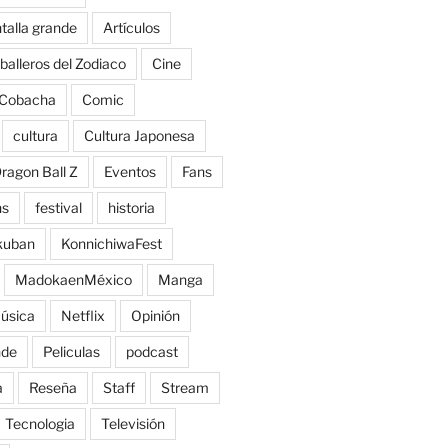
talla grande
Artículos
balleros del Zodiaco
Cine
Cobacha
Comic
cultura
Cultura Japonesa
ragon Ball Z
Eventos
Fans
ns
festival
historia
kuban
KonnichiwaFest
MadokaenMéxico
Manga
úsica
Netflix
Opinión
nde
Peliculas
podcast
a
Reseña
Staff
Stream
Tecnologia
Televisión