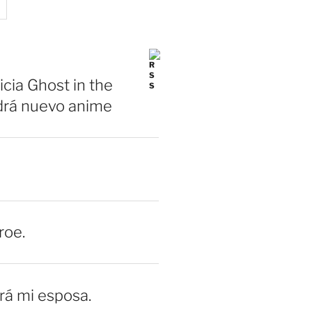
icia Ghost in the
drá nuevo anime
roe.
erá mi esposa.