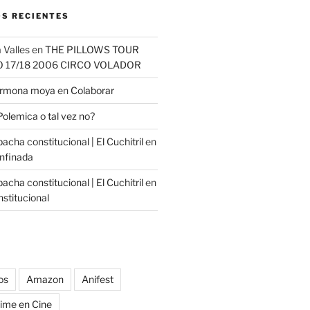
S RECIENTES
 Valles
en
THE PILLOWS TOUR
O 17/18 2006 CIRCO VOLADOR
carmona moya
en
Colaborar
Polemica o tal vez no?
cha constitucional | El Cuchitril
en
nfinada
cha constitucional | El Cuchitril
en
stitucional
os
Amazon
Anifest
ime en Cine