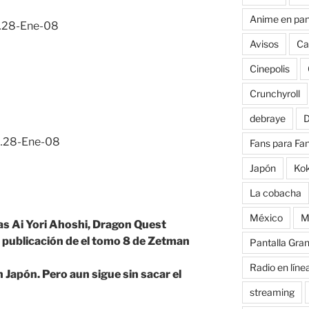
Anime en pan
8-Ene-08
Avisos
Ca
Cinepolis
Crunchyroll
debraye
D
28-Ene-08
Fans para Fa
Japón
Ko
La cobacha
México
M
as Ai Yori Ahoshi, Dragon Quest
 publicación de el tomo 8 de Zetman
Pantalla Gra
Radio en líne
 Japón. Pero aun sigue sin sacar el
streaming