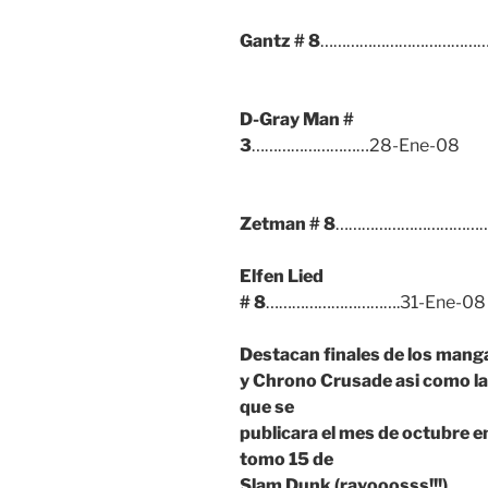
Gantz
# 8
…………………………………2
D-Gray Man
#
3
………………………28-Ene-08
Zetman
# 8
………………………………
Elfen Lied
# 8
………………………….31-Ene-08
Destacan finales de los mang
y Chrono Crusade asi como la
que se
publicara el mes de octubre en
tomo 15 de
Slam Dunk (rayooosss!!!).