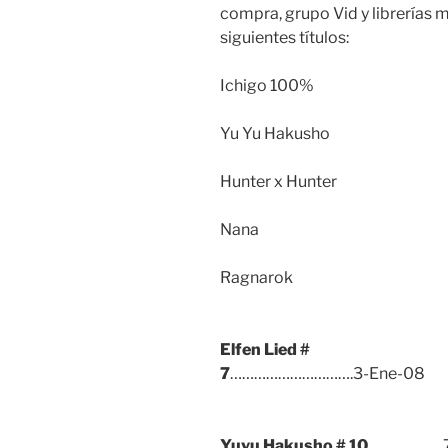
compra, grupo Vid y librerías m
siguientes títulos:
Ichigo 100%
Yu Yu Hakusho
Hunter x Hunter
Nana
Ragnarok
Elfen Lied
#
7
………………………….3-Ene-08
Yuyu Hakusho
# 10
……………….7