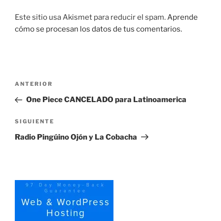
Este sitio usa Akismet para reducir el spam.
Aprende
cómo se procesan los datos de tus comentarios.
Navegación
Entrada
ANTERIOR
de
anterior:
One Piece CANCELADO para Latinoamerica
entradas
Siguiente
SIGUIENTE
entrada
Radio Pingúino Ojón y La Cobacha