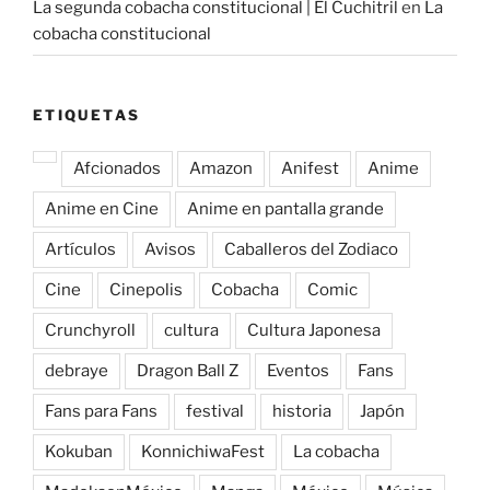
La segunda cobacha constitucional | El Cuchitril
en
La
cobacha constitucional
ETIQUETAS
Afcionados
Amazon
Anifest
Anime
Anime en Cine
Anime en pantalla grande
Artículos
Avisos
Caballeros del Zodiaco
Cine
Cinepolis
Cobacha
Comic
Crunchyroll
cultura
Cultura Japonesa
debraye
Dragon Ball Z
Eventos
Fans
Fans para Fans
festival
historia
Japón
Kokuban
KonnichiwaFest
La cobacha