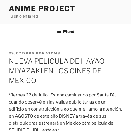
Saltar
ANIME PROJECT
al
Tú sitio en la red
contenido
Menú
PUBLICADO
29/07/2005
POR
VICM3
EL
NUEVA PELICULA DE HAYAO
MIYAZAKI EN LOS CINES DE
MEXICO
Viernes 22 de Julio.. Estaba caminando por Santa Fé,
cuando observé en las Vallas publicitarias de un
edificio en construicción algo que me llamo la atención,
en AGOSTO de este año DISNEY a través de sus
distribuidoras estrenará en Mexico otra pelicula de
STUDIO GHIBLI, esta es :