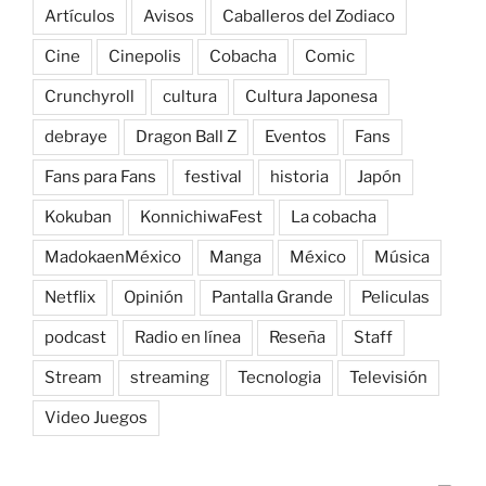
Artículos
Avisos
Caballeros del Zodiaco
Cine
Cinepolis
Cobacha
Comic
Crunchyroll
cultura
Cultura Japonesa
debraye
Dragon Ball Z
Eventos
Fans
Fans para Fans
festival
historia
Japón
Kokuban
KonnichiwaFest
La cobacha
MadokaenMéxico
Manga
México
Música
Netflix
Opinión
Pantalla Grande
Peliculas
podcast
Radio en línea
Reseña
Staff
Stream
streaming
Tecnologia
Televisión
Video Juegos