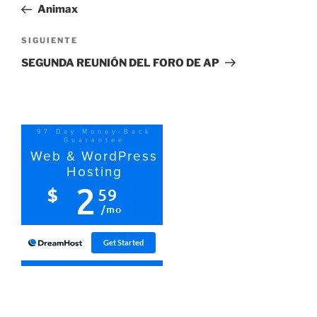
anterior:
Animax
entradas
Siguiente
SIGUIENTE
entrada
SEGUNDA REUNIÓN DEL FORO DE AP