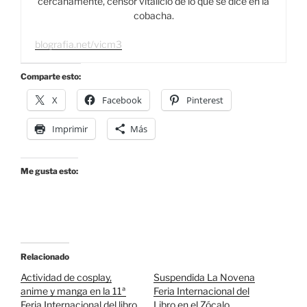
cercanamente, censor vitalicio de lo que se dice en la
cobacha.
blografia.net/vicm3
Comparte esto:
X
Facebook
Pinterest
Imprimir
Más
Me gusta esto:
Relacionado
Actividad de cosplay,
Suspendida La Novena
anime y manga en la 11ª
Feria Internacional del
Feria Internacional del libro
Libro en el Zócalo.