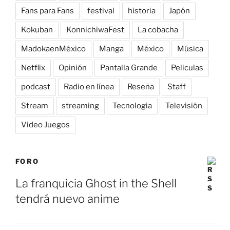
Fans para Fans
festival
historia
Japón
Kokuban
KonnichiwaFest
La cobacha
MadokaenMéxico
Manga
México
Música
Netflix
Opinión
Pantalla Grande
Peliculas
podcast
Radio en línea
Reseña
Staff
Stream
streaming
Tecnologia
Televisión
Video Juegos
FORO
La franquicia Ghost in the Shell
tendrá nuevo anime