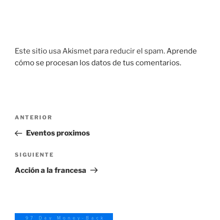
Este sitio usa Akismet para reducir el spam.
Aprende
cómo se procesan los datos de tus comentarios.
Navegación
Entrada
ANTERIOR
de
anterior:
Eventos proximos
entradas
Siguiente
SIGUIENTE
entrada
Acción a la francesa