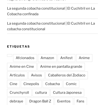
La segunda cobacha constitucional | El Cuchitril
en
La
Cobacha confinada
La segunda cobacha constitucional | El Cuchitril
en
La
cobacha constitucional
ETIQUETAS
Afcionados
Amazon
Anifest
Anime
Anime en Cine
Anime en pantalla grande
Artículos
Avisos
Caballeros del Zodiaco
Cine
Cinepolis
Cobacha
Comic
Crunchyroll
cultura
Cultura Japonesa
debraye
Dragon Ball Z
Eventos
Fans