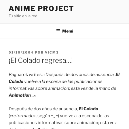
Saltar
ANIME PROJECT
al
Tú sitio en la red
contenido
Menú
PUBLICADO
01/10/2004
POR
VICM3
EL
¡El Colado regresa…!
Ragnarok writes, «
Después de dos años de ausencia,
El
Colado
vuelve a la escena de las publicaciones
informativas sobre animación; esta vez de la mano de
Animotion
…
«
Después de dos años de ausencia,
El Colado
(
«reformado»
, segùn ¬_¬) vuelve a la escena de las
publicaciones informativas sobre animación; esta vez