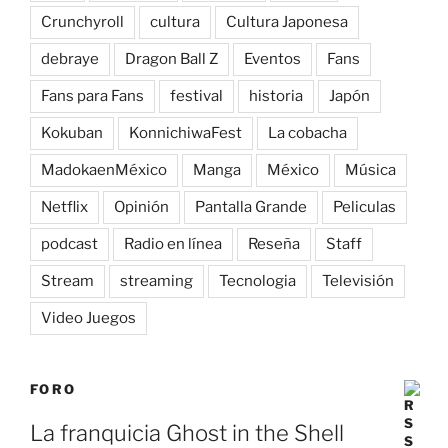
Crunchyroll
cultura
Cultura Japonesa
debraye
Dragon Ball Z
Eventos
Fans
Fans para Fans
festival
historia
Japón
Kokuban
KonnichiwaFest
La cobacha
MadokaenMéxico
Manga
México
Música
Netflix
Opinión
Pantalla Grande
Peliculas
podcast
Radio en línea
Reseña
Staff
Stream
streaming
Tecnologia
Televisión
Video Juegos
FORO
La franquicia Ghost in the Shell