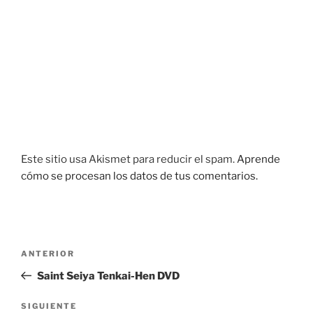
Este sitio usa Akismet para reducir el spam.
Aprende
cómo se procesan los datos de tus comentarios.
Navegación
Entrada
ANTERIOR
de
anterior:
Saint Seiya Tenkai-Hen DVD
entradas
Siguiente
SIGUIENTE