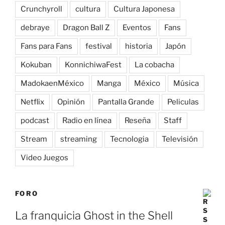
Crunchyroll
cultura
Cultura Japonesa
debraye
Dragon Ball Z
Eventos
Fans
Fans para Fans
festival
historia
Japón
Kokuban
KonnichiwaFest
La cobacha
MadokaenMéxico
Manga
México
Música
Netflix
Opinión
Pantalla Grande
Peliculas
podcast
Radio en línea
Reseña
Staff
Stream
streaming
Tecnologia
Televisión
Video Juegos
FORO
La franquicia Ghost in the Shell