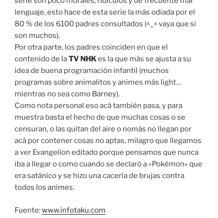
serie son poco morales, ridículos y de frecuente mal
lenguaje, esto hace de esta serie la más odiada por el
80 % de los 6100 padres consultados (^_^ vaya que si
son muchos).
Por otra parte, los padres coinciden en que el
contenido de la
TV NHK
es la que más se ajusta a su
idea de buena programación infantil (muchos
programas sobre animalitos y animes más light…
mientras no sea como Barney).
Como nota personal eso acá también pasa, y para
muestra basta el hecho de que muchas cosas o se
censuran, o las quitan del aire o nomás no llegan por
acá por contener cosas no aptas, milagro que llegamos
a ver Evangelion editado porque pensamos que nunca
iba a llegar o como cuando se declaró a «Pokémon» que
era satánico y se hizo una cacería de brujas contra
todos los animes.
Fuente:
www.infotaku.com