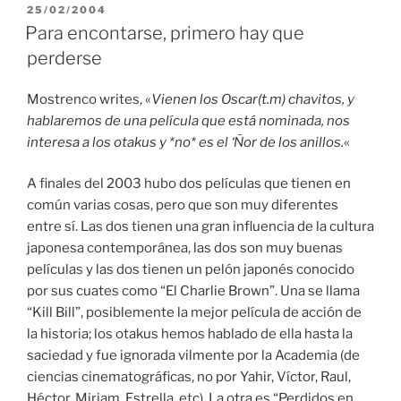
PUBLICADO
25/02/2004
EL
Para encontarse, primero hay que
perderse
Mostrenco writes, «
Vienen los Oscar(t.m) chavitos, y
hablaremos de una película que está nominada, nos
interesa a los otakus y *no* es el ‘Ñor de los anillos.
«
A finales del 2003 hubo dos películas que tienen en
común varias cosas, pero que son muy diferentes
entre sí. Las dos tienen una gran influencia de la cultura
japonesa contemporánea, las dos son muy buenas
películas y las dos tienen un pelón japonés conocido
por sus cuates como “El Charlie Brown”. Una se llama
“Kill Bill”, posiblemente la mejor película de acción de
la historia; los otakus hemos hablado de ella hasta la
saciedad y fue ignorada vilmente por la Academia (de
ciencias cinematográficas, no por Yahir, Víctor, Raul,
Héctor, Miriam, Estrella, etc). La otra es “Perdidos en