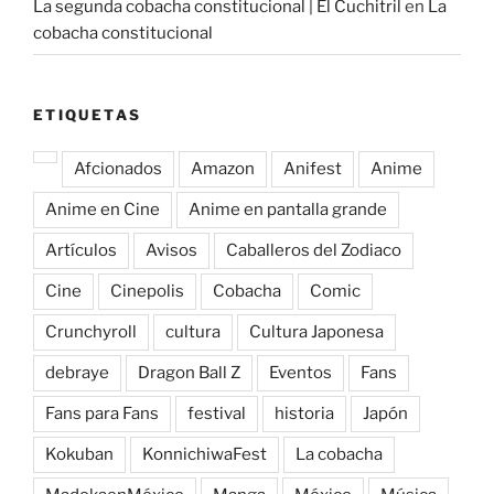
La segunda cobacha constitucional | El Cuchitril
en
La
cobacha constitucional
ETIQUETAS
Afcionados
Amazon
Anifest
Anime
Anime en Cine
Anime en pantalla grande
Artículos
Avisos
Caballeros del Zodiaco
Cine
Cinepolis
Cobacha
Comic
Crunchyroll
cultura
Cultura Japonesa
debraye
Dragon Ball Z
Eventos
Fans
Fans para Fans
festival
historia
Japón
Kokuban
KonnichiwaFest
La cobacha