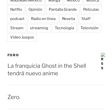
MadokaenMéxico
Manga
México
Música
Netflix
Opinión
Pantalla Grande
Peliculas
podcast
Radio en línea
Reseña
Staff
Stream
streaming
Tecnologia
Televisión
Video Juegos
FORO
La franquicia Ghost in the Shell
tendrá nuevo anime
Zero.