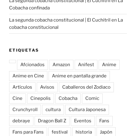
La segunda cobacha constitucional | El Cuchitril
en
La
Cobacha confinada
La segunda cobacha constitucional | El Cuchitril
en
La
cobacha constitucional
ETIQUETAS
Afcionados
Amazon
Anifest
Anime
Anime en Cine
Anime en pantalla grande
Artículos
Avisos
Caballeros del Zodiaco
Cine
Cinepolis
Cobacha
Comic
Crunchyroll
cultura
Cultura Japonesa
debraye
Dragon Ball Z
Eventos
Fans
Fans para Fans
festival
historia
Japón