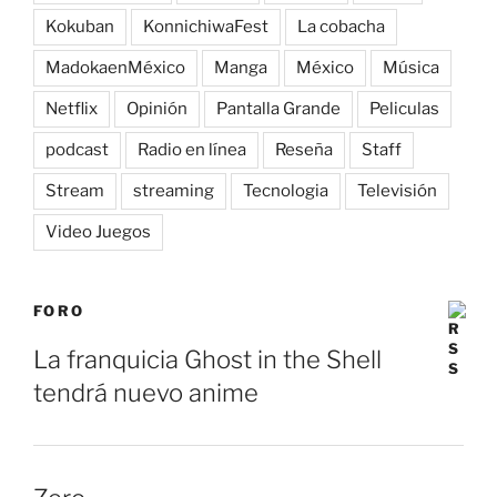
Kokuban
KonnichiwaFest
La cobacha
MadokaenMéxico
Manga
México
Música
Netflix
Opinión
Pantalla Grande
Peliculas
podcast
Radio en línea
Reseña
Staff
Stream
streaming
Tecnologia
Televisión
Video Juegos
FORO
La franquicia Ghost in the Shell
tendrá nuevo anime