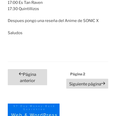
17:00 Es Tan Raven
17:30 Quintillizos
Despues pongo una reseña del Anime de SONIC X
Saludos
Paginación
Página
2
Página
de
anterior
Siguiente página
entradas