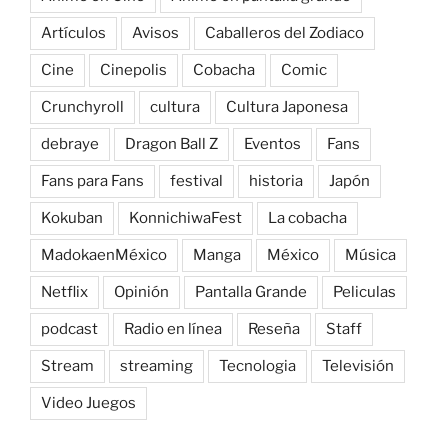
Artículos
Avisos
Caballeros del Zodiaco
Cine
Cinepolis
Cobacha
Comic
Crunchyroll
cultura
Cultura Japonesa
debraye
Dragon Ball Z
Eventos
Fans
Fans para Fans
festival
historia
Japón
Kokuban
KonnichiwaFest
La cobacha
MadokaenMéxico
Manga
México
Música
Netflix
Opinión
Pantalla Grande
Peliculas
podcast
Radio en línea
Reseña
Staff
Stream
streaming
Tecnologia
Televisión
Video Juegos