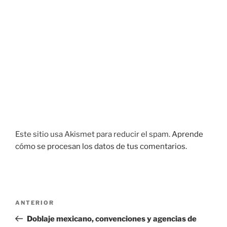
Este sitio usa Akismet para reducir el spam.
Aprende
cómo se procesan los datos de tus comentarios.
Navegación
Entrada
ANTERIOR
de
anterior:
Doblaje mexicano, convenciones y agencias de
entradas