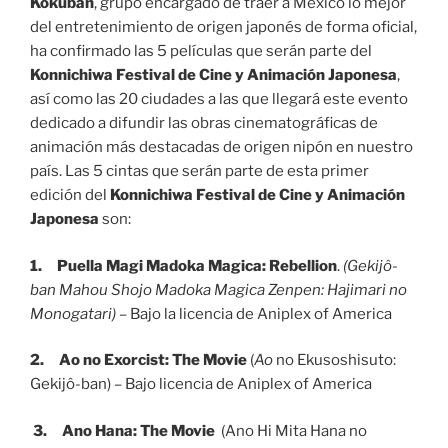
Kokuban
, grupo encargado de traer a México lo mejor
del entretenimiento de origen japonés de forma oficial,
ha confirmado las 5 películas que serán parte del
Konnichiwa Festival de Cine y Animación Japonesa
,
así como las 20 ciudades a las que llegará este evento
dedicado a difundir las obras cinematográficas de
animación más destacadas de origen nipón en nuestro
país. Las 5 cintas que serán parte de esta primer
edición del
Konnichiwa Festival de Cine y Animación
Japonesa
son:
1.
Puella Magi Madoka Magica: Rebellion
.
(
Gekijô-
ban Mahou Shojo Madoka Magica Zenpen: Hajimari no
Monogatari) –
Bajo la licencia de Aniplex of America
2.
Ao no Exorcist: The Movie
(
Ao
no Ekusoshisuto:
Gekijô-ban) – Bajo licencia de Aniplex of America
3.
Ano Hana: The Movie
(Ano Hi Mita Hana no