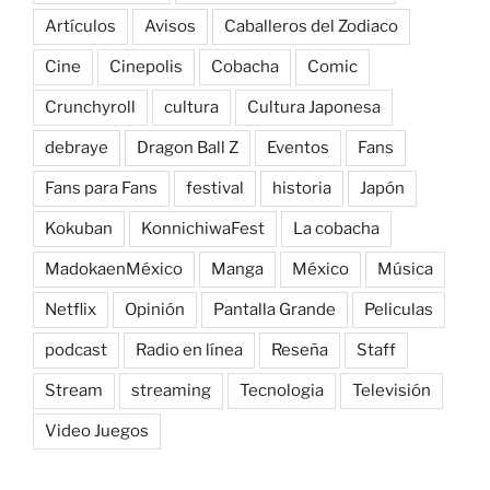
Artículos
Avisos
Caballeros del Zodiaco
Cine
Cinepolis
Cobacha
Comic
Crunchyroll
cultura
Cultura Japonesa
debraye
Dragon Ball Z
Eventos
Fans
Fans para Fans
festival
historia
Japón
Kokuban
KonnichiwaFest
La cobacha
MadokaenMéxico
Manga
México
Música
Netflix
Opinión
Pantalla Grande
Peliculas
podcast
Radio en línea
Reseña
Staff
Stream
streaming
Tecnologia
Televisión
Video Juegos