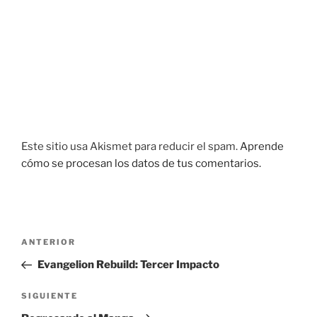
Este sitio usa Akismet para reducir el spam.
Aprende
cómo se procesan los datos de tus comentarios.
Navegación
Entrada
ANTERIOR
de
anterior:
Evangelion Rebuild: Tercer Impacto
entradas
Siguiente
SIGUIENTE
entrada