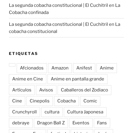
La segunda cobacha constitucional | El Cuchitril
en
La
Cobacha confinada
La segunda cobacha constitucional | El Cuchitril
en
La
cobacha constitucional
ETIQUETAS
Afcionados
Amazon
Anifest
Anime
Anime en Cine
Anime en pantalla grande
Artículos
Avisos
Caballeros del Zodiaco
Cine
Cinepolis
Cobacha
Comic
Crunchyroll
cultura
Cultura Japonesa
debraye
Dragon Ball Z
Eventos
Fans