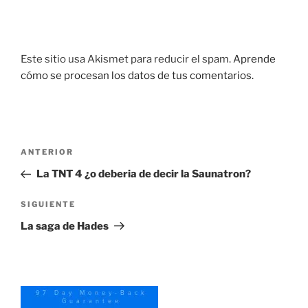
Este sitio usa Akismet para reducir el spam.
Aprende
cómo se procesan los datos de tus comentarios.
Navegación
Entrada
ANTERIOR
de
anterior:
La TNT 4 ¿o deberia de decir la Saunatron?
entradas
Siguiente
SIGUIENTE
entrada
La saga de Hades