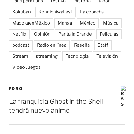
Fans para Fans
festival
historia
Japón
Kokuban
KonnichiwaFest
La cobacha
MadokaenMéxico
Manga
México
Música
Netflix
Opinión
Pantalla Grande
Peliculas
podcast
Radio en línea
Reseña
Staff
Stream
streaming
Tecnologia
Televisión
Video Juegos
FORO
La franquicia Ghost in the Shell
tendrá nuevo anime