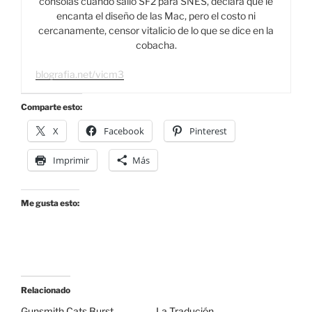
consolas cuando salió SF2 para SNES, declara que le
encanta el diseño de las Mac, pero el costo ni
cercanamente, censor vitalicio de lo que se dice en la
cobacha.
blografia.net/vicm3
Comparte esto:
X
Facebook
Pinterest
Imprimir
Más
Me gusta esto:
Relacionado
Gunsmith Cats Burst
La Tradución