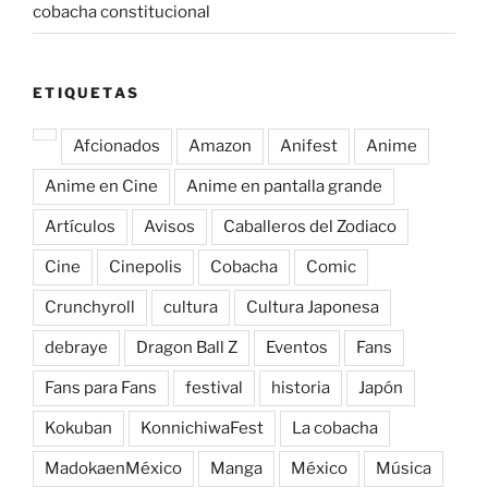
cobacha constitucional
ETIQUETAS
Afcionados
Amazon
Anifest
Anime
Anime en Cine
Anime en pantalla grande
Artículos
Avisos
Caballeros del Zodiaco
Cine
Cinepolis
Cobacha
Comic
Crunchyroll
cultura
Cultura Japonesa
debraye
Dragon Ball Z
Eventos
Fans
Fans para Fans
festival
historia
Japón
Kokuban
KonnichiwaFest
La cobacha
MadokaenMéxico
Manga
México
Música