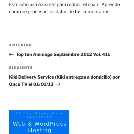
Este sitio usa Akismet para reducir el spam.
Aprende
cómo se procesan los datos de tus comentarios.
Navegación
Entrada
ANTERIOR
de
anterior:
Top ten Animage Septiembre 2012 Vol. 411
entradas
Siguiente
SIGUIENTE
entrada
Kiki Delivery Service (Kiki entregas a domicilio) por
Once TV el 01/01/13