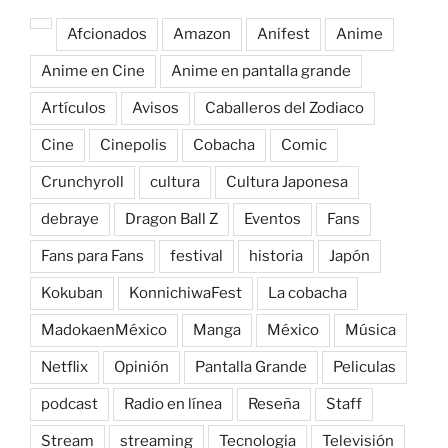
Afcionados
Amazon
Anifest
Anime
Anime en Cine
Anime en pantalla grande
Artículos
Avisos
Caballeros del Zodiaco
Cine
Cinepolis
Cobacha
Comic
Crunchyroll
cultura
Cultura Japonesa
debraye
Dragon Ball Z
Eventos
Fans
Fans para Fans
festival
historia
Japón
Kokuban
KonnichiwaFest
La cobacha
MadokaenMéxico
Manga
México
Música
Netflix
Opinión
Pantalla Grande
Peliculas
podcast
Radio en línea
Reseña
Staff
Stream
streaming
Tecnologia
Televisión