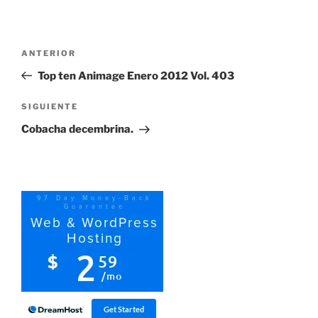
Navegación
Entrada
ANTERIOR
de
anterior:
Top ten Animage Enero 2012 Vol. 403
entradas
Siguiente
SIGUIENTE
entrada
Cobacha decembrina.