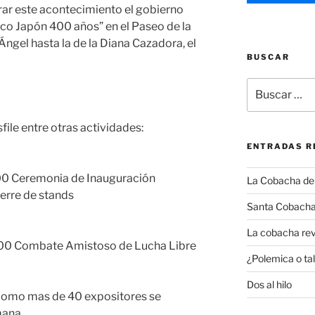
rar este acontecimiento el gobierno
ico Japón 400 años” en el Paseo de la
Ángel hasta la de la Diana Cazadora, el
BUSCAR
Buscar
por:
sfile entre otras actividades:
ENTRADAS R
:00 Ceremonia de Inauguración
La Cobacha del 
ierre de stands
Santa Cobacha
La cobacha rev
2:00 Combate Amistoso de Lucha Libre
¿Polemica o tal
Dos al hilo
 como mas de 40 expositores se
mana.