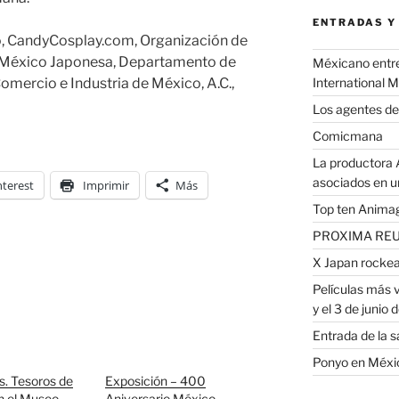
ENTRADAS Y
, CandyCosplay.com, Organización de
n México Japonesa, Departamento de
Méxicano entre 
International 
mercio e Industria de México, A.C.,
Los agentes de
Comicmana
La productora 
asociados en u
nterest
Imprimir
Más
Top ten Animag
PROXIMA REU
X Japan rockea
Películas más v
y el 3 de junio d
Entrada de la 
Ponyo en Méxic
. Tesoros de
Exposición – 400
n el Museo
Aniversario México-