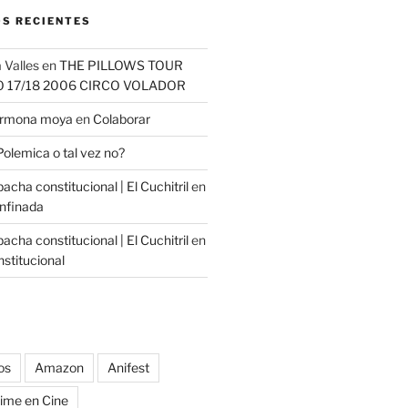
S RECIENTES
 Valles
en
THE PILLOWS TOUR
O 17/18 2006 CIRCO VOLADOR
carmona moya
en
Colaborar
Polemica o tal vez no?
cha constitucional | El Cuchitril
en
nfinada
cha constitucional | El Cuchitril
en
stitucional
os
Amazon
Anifest
ime en Cine