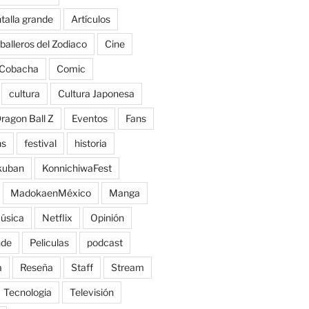
talla grande
Artículos
balleros del Zodiaco
Cine
Cobacha
Comic
cultura
Cultura Japonesa
ragon Ball Z
Eventos
Fans
ns
festival
historia
kuban
KonnichiwaFest
MadokaenMéxico
Manga
úsica
Netflix
Opinión
nde
Peliculas
podcast
a
Reseña
Staff
Stream
Tecnologia
Televisión