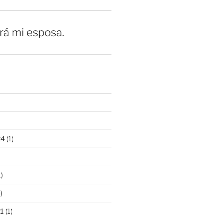
erá mi esposa.
24
(1)
)
)
21
(1)