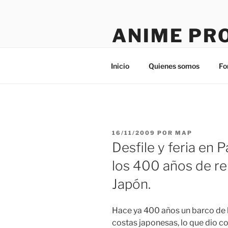
Saltar
al
ANIME PR
contenido
Tú sitio en la red
Inicio
Quienes somos
Fo
PUBLICADO
16/11/2009
POR
MAP
EL
Desfile y feria en 
los 400 años de re
Japón.
Hace ya 400 años un barco de l
costas japonesas, lo que dio 