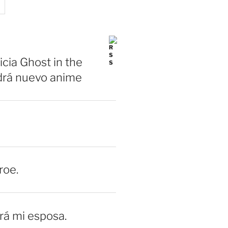
icia Ghost in the
drá nuevo anime
roe.
erá mi esposa.