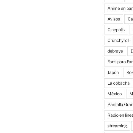
Anime en pan
Avisos
Ca
Cinepolis
Crunchyroll
debraye
D
Fans para Fa
Japón
Ko
La cobacha
México
M
Pantalla Gra
Radio en líne
streaming