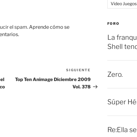
Video Juegos
FORO
ucir el spam.
Aprende cómo se
entarios.
La franqu
Shell ten
SIGUIENTE
Siguiente
Zero.
entrada
el
Top Ten Animage Diciembre 2009
ico
Vol. 378
Súper Hé
Re:Ella s