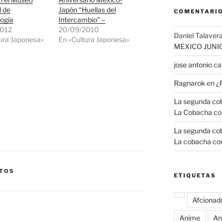
l de
Japón “Huellas del
COMENTARIO
ogía
Intercambio” –
2012
20/09/2010
Daniel Talavera
ura Japonesa»
En «Cultura Japonesa»
MEXICO JUNI
jose antonio 
Ragnarok
en
¿
La segunda coba
La Cobacha co
La segunda coba
La cobacha con
TOS
ETIQUETAS
Afcionad
Anime
An