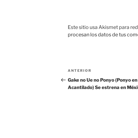
Este sitio usa Akismet para red
procesan los datos de tus com
Navegación
Entrada
ANTERIOR
de
anterior:
Gake no Ue no Ponyo (Ponyo en 
Acantilado) Se estrena en Méx
entradas