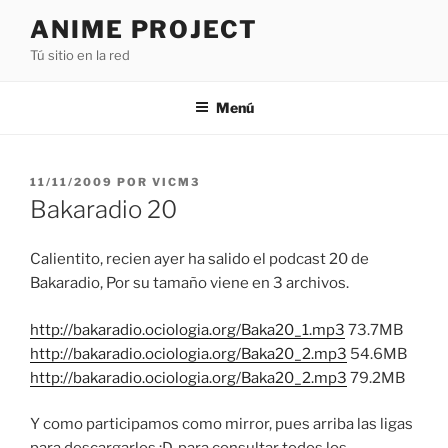
Saltar
ANIME PROJECT
al
Tú sitio en la red
contenido
Menú
PUBLICADO
11/11/2009
POR
VICM3
EL
Bakaradio 20
Calientito, recien ayer ha salido el podcast 20 de
Bakaradio, Por su tamaño viene en 3 archivos.
http://bakaradio.ociologia.org/Baka20_1.mp3
73.7MB
http://bakaradio.ociologia.org/Baka20_2.mp3
54.6MB
http://bakaradio.ociologia.org/Baka20_2.mp3
79.2MB
Y como participamos como mirror, pues arriba las ligas