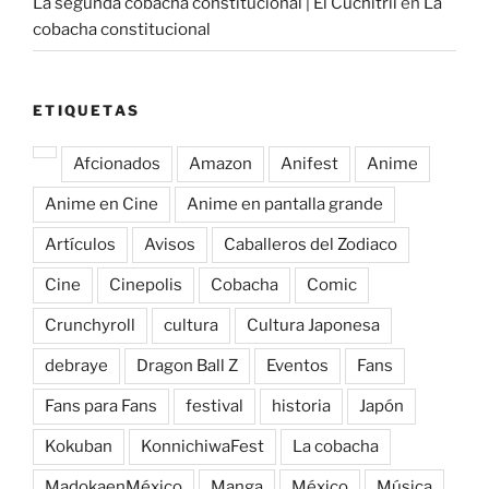
La segunda cobacha constitucional | El Cuchitril
en
La
cobacha constitucional
ETIQUETAS
Afcionados
Amazon
Anifest
Anime
Anime en Cine
Anime en pantalla grande
Artículos
Avisos
Caballeros del Zodiaco
Cine
Cinepolis
Cobacha
Comic
Crunchyroll
cultura
Cultura Japonesa
debraye
Dragon Ball Z
Eventos
Fans
Fans para Fans
festival
historia
Japón
Kokuban
KonnichiwaFest
La cobacha
MadokaenMéxico
Manga
México
Música