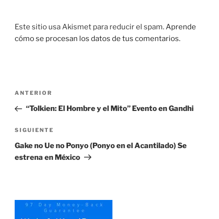
Este sitio usa Akismet para reducir el spam.
Aprende
cómo se procesan los datos de tus comentarios.
Navegación
Entrada
ANTERIOR
de
anterior:
“Tolkien: El Hombre y el Mito” Evento en Gandhi
entradas
Siguiente
SIGUIENTE
entrada
Gake no Ue no Ponyo (Ponyo en el Acantilado) Se
estrena en México