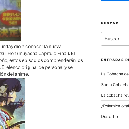
BUSCAR
Buscar
por:
Sunday dio a conocer la nueva
u-Hen (Inuyasha Capítulo Final). El
toño, estos episodios comprenderán los
ENTRADAS R
El elenco original de personal y se
ión del anime.
La Cobacha del 
Santa Cobacha
La cobacha rev
¿Polemica o tal
Dos al hilo