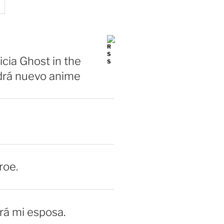
icia Ghost in the
drá nuevo anime
roe.
erá mi esposa.