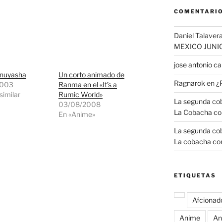
COMENTARIO
Daniel Talavera
MEXICO JUNI
jose antonio 
Inuyasha
Un corto animado de
Ragnarok
en
¿
2003
Ranma en el «It’s a
similar
Rumic World»
La segunda coba
03/08/2008
La Cobacha co
En «Anime»
La segunda coba
La cobacha con
ETIQUETAS
Afcionad
Anime
An