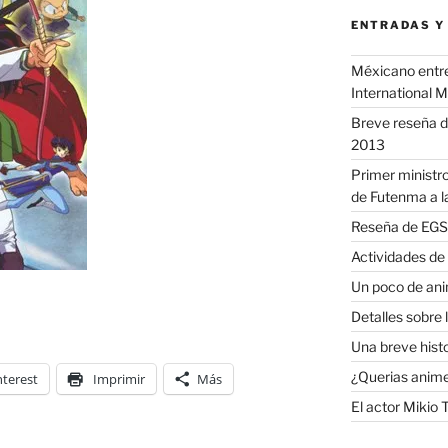
ENTRADAS Y
Méxicano entre 
International 
Breve reseña d
2013
Primer ministro
de Futenma a l
Reseña de EGS 
Actividades de
Un poco de anim
Detalles sobre 
Una breve histor
¿Querias anime
nterest
Imprimir
Más
El actor Mikio 