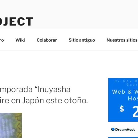
OJECT
ro
Wiki
Colaborar
Sitio antiguo
Nuestros sitios
emporada “Inuyasha
ire en Japón este otoño.