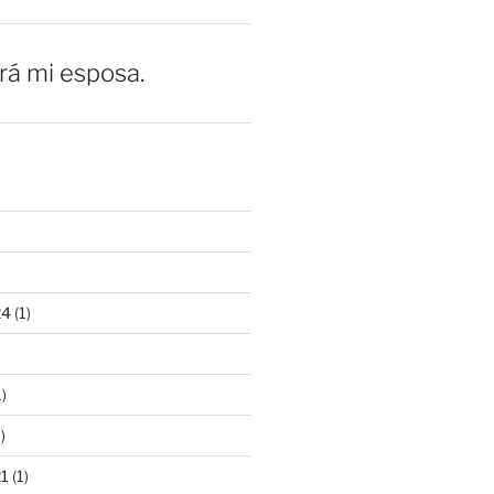
erá mi esposa.
24
(1)
)
)
21
(1)