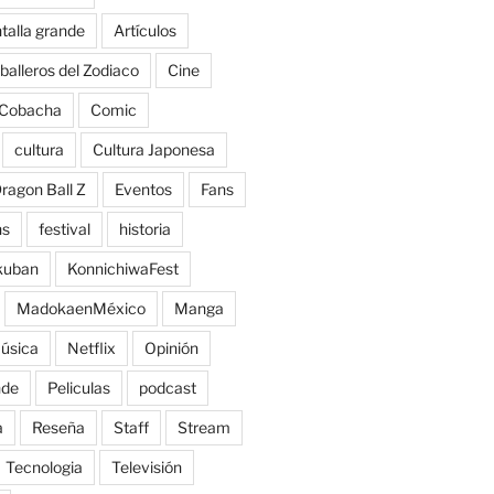
talla grande
Artículos
balleros del Zodiaco
Cine
Cobacha
Comic
cultura
Cultura Japonesa
ragon Ball Z
Eventos
Fans
ns
festival
historia
kuban
KonnichiwaFest
MadokaenMéxico
Manga
úsica
Netflix
Opinión
nde
Peliculas
podcast
a
Reseña
Staff
Stream
Tecnologia
Televisión