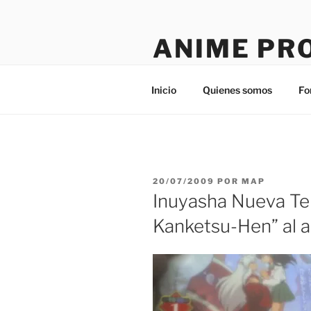
Saltar
al
ANIME PR
contenido
Tú sitio en la red
Inicio
Quienes somos
Fo
PUBLICADO
20/07/2009
POR
MAP
EL
Inuyasha Nueva T
Kanketsu-Hen” al a