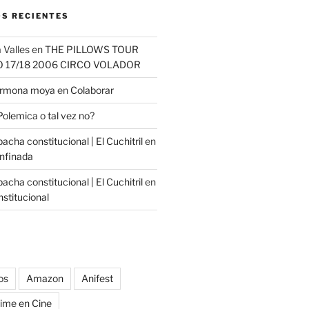
S RECIENTES
 Valles
en
THE PILLOWS TOUR
O 17/18 2006 CIRCO VOLADOR
carmona moya
en
Colaborar
Polemica o tal vez no?
cha constitucional | El Cuchitril
en
nfinada
cha constitucional | El Cuchitril
en
stitucional
os
Amazon
Anifest
ime en Cine