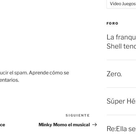
Video Juegos
FORO
La franqu
Shell ten
Zero.
ucir el spam.
Aprende cómo se
entarios.
Súper Hé
SIGUIENTE
Siguiente
entrada
ace
Minky Momo el musical
Re:Ella s