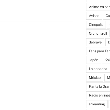
Anime en pan
Avisos
Ca
Cinepolis
Crunchyroll
debraye
D
Fans para Fa
Japón
Ko
La cobacha
México
M
Pantalla Gra
Radio en líne
streaming