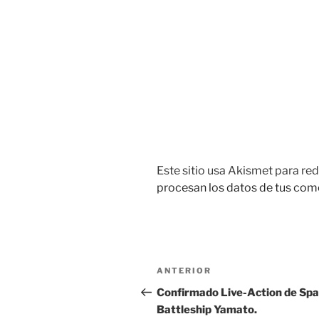
Este sitio usa Akismet para red
procesan los datos de tus com
Navegación
Entrada
ANTERIOR
de
anterior:
Confirmado Live-Action de Sp
Battleship Yamato.
entradas