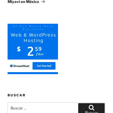
entrada
Miyavi en México
BUSCAR
Buscar
por:
Buscar