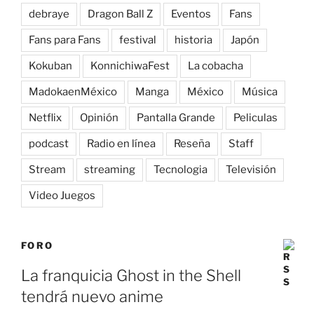
debraye
Dragon Ball Z
Eventos
Fans
Fans para Fans
festival
historia
Japón
Kokuban
KonnichiwaFest
La cobacha
MadokaenMéxico
Manga
México
Música
Netflix
Opinión
Pantalla Grande
Peliculas
podcast
Radio en línea
Reseña
Staff
Stream
streaming
Tecnologia
Televisión
Video Juegos
FORO
La franquicia Ghost in the Shell
tendrá nuevo anime