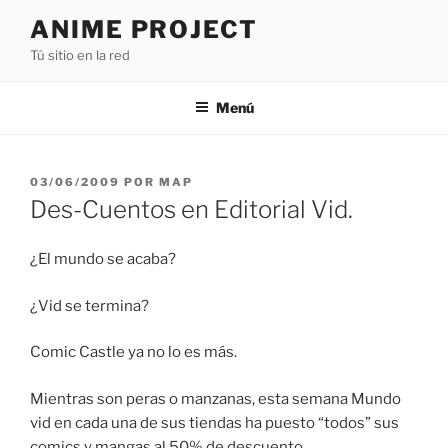
Saltar
ANIME PROJECT
al
Tú sitio en la red
contenido
Menú
PUBLICADO
03/06/2009
POR
MAP
EL
Des-Cuentos en Editorial Vid.
¿El mundo se acaba?
¿Vid se termina?
Comic Castle ya no lo es más.
Mientras son peras o manzanas, esta semana Mundo
vid en cada una de sus tiendas ha puesto “todos” sus
comics y mangas al 50% de descuento.