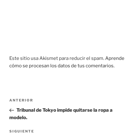
Este sitio usa Akismet para reducir el spam.
Aprende
cómo se procesan los datos de tus comentarios.
Navegación
Entrada
ANTERIOR
de
anterior:
Tribunal de Tokyo impide quitarse la ropa a
entradas
modelo.
Siguiente
SIGUIENTE