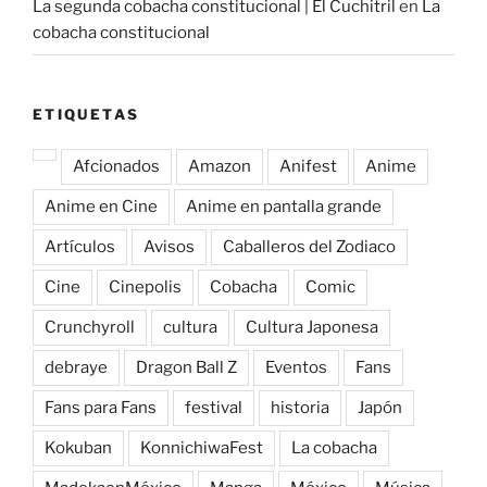
La segunda cobacha constitucional | El Cuchitril
en
La
cobacha constitucional
ETIQUETAS
Afcionados
Amazon
Anifest
Anime
Anime en Cine
Anime en pantalla grande
Artículos
Avisos
Caballeros del Zodiaco
Cine
Cinepolis
Cobacha
Comic
Crunchyroll
cultura
Cultura Japonesa
debraye
Dragon Ball Z
Eventos
Fans
Fans para Fans
festival
historia
Japón
Kokuban
KonnichiwaFest
La cobacha