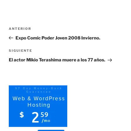
Navegación
Entrada
ANTERIOR
de
anterior:
Expo Comic Poder Joven 2008 Invierno.
entradas
Siguiente
SIGUIENTE
entrada
El actor Mikio Terashima muere a los 77 años.