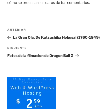
cómo se procesan los datos de tus comentarios.
Navegación
Entrada
ANTERIOR
de
anterior:
La Gran Ola. De Katsushika Hokusai (1760-1849)
entradas
Siguiente
SIGUIENTE
entrada
Fotos de la filmacion de Dragon Ball Z