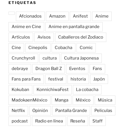
ETIQUETAS
Afcionados
Amazon
Anifest
Anime
Anime en Cine
Anime en pantalla grande
Artículos
Avisos
Caballeros del Zodiaco
Cine
Cinepolis
Cobacha
Comic
Crunchyroll
cultura
Cultura Japonesa
debraye
Dragon Ball Z
Eventos
Fans
Fans para Fans
festival
historia
Japón
Kokuban
KonnichiwaFest
La cobacha
MadokaenMéxico
Manga
México
Música
Netflix
Opinión
Pantalla Grande
Peliculas
podcast
Radio en línea
Reseña
Staff