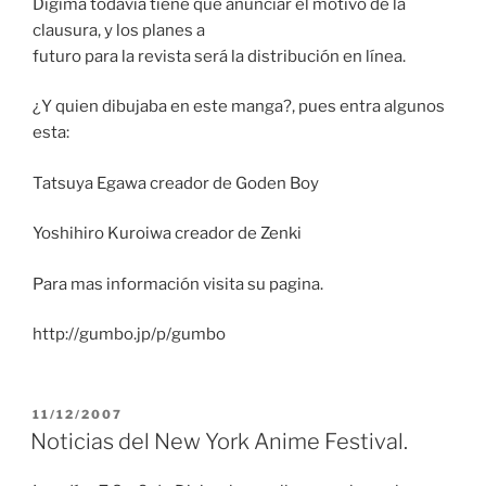
Digima todavía tiene que anunciar el motivo de la
clausura, y los planes a
futuro para la revista será la distribución en línea.
¿Y quien dibujaba en este manga?, pues entra algunos
esta:
Tatsuya Egawa creador de Goden Boy
Yoshihiro Kuroiwa creador de Zenki
Para mas información visita su pagina.
http://gumbo.jp/p/gumbo
PUBLICADO
11/12/2007
EL
Noticias del New York Anime Festival.