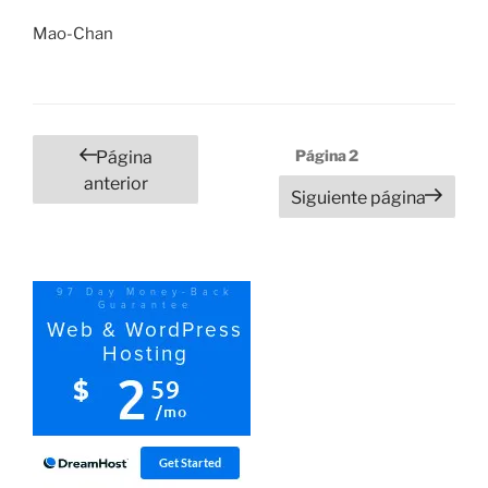
Mao-Chan
Paginación
Página
2
Página
de
anterior
Siguiente página
entradas