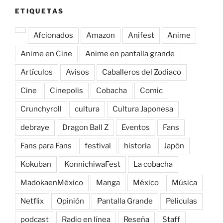
ETIQUETAS
Afcionados
Amazon
Anifest
Anime
Anime en Cine
Anime en pantalla grande
Artículos
Avisos
Caballeros del Zodiaco
Cine
Cinepolis
Cobacha
Comic
Crunchyroll
cultura
Cultura Japonesa
debraye
Dragon Ball Z
Eventos
Fans
Fans para Fans
festival
historia
Japón
Kokuban
KonnichiwaFest
La cobacha
MadokaenMéxico
Manga
México
Música
Netflix
Opinión
Pantalla Grande
Peliculas
podcast
Radio en línea
Reseña
Staff