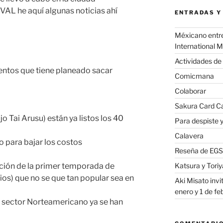
AL he aquí algunas noticias ahí
ENTRADAS Y
Méxicano entre 
International 
Actividades de
entos que tiene planeado sacar
Comicmana
Colaborar
Sakura Card Ca
Tai Arusu) están ya listos los 40
Para despiste y
Calavera
 para bajar los costos
Reseña de EGS 
Katsura y Tor
ación de la primer temporada de
dios) que no se que tan popular sea en
Aki Misato invi
enero y 1 de feb
o sector Norteamericano ya se han