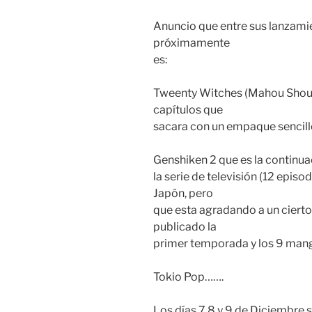
Anuncio que entre sus lanzami
próximamente
es:
Tweenty Witches (Mahou Shoujo 
capítulos que
sacara con un empaque sencillo
Genshiken 2 que es la continu
la serie de televisión (12 episo
Japón, pero
que esta agradando a un ciert
publicado la
primer temporada y los 9 man
Tokio Pop…….
Los días 7,8 y 9 de Diciembre s