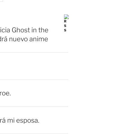
icia Ghost in the
drá nuevo anime
roe.
erá mi esposa.