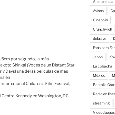
Anime en pan
Avisos
Ca
Cinepolis
Crunchyroll
debraye
D
Fans para Fa
Japón
Ko
a, 5cm por segundo, la más
Makoto Shinkai (Voces de un Distant Star
La cobacha
rly Days) una de las peliculas de mas
México
M
irá en
nternational Children’s Film Festival,
Pantalla Gra
Radio en líne
el Centro Kennedy en Washington, DC.
streaming
Video Juegos