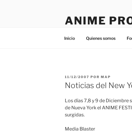
Saltar
al
ANIME PR
contenido
Tú sitio en la red
Inicio
Quienes somos
Fo
PUBLICADO
11/12/2007
POR
MAP
EL
Noticias del New Y
Los días 7,8 y 9 de Diciembre s
de Nueva York el ANIME FESTIV
surgidas.
Media Blaster