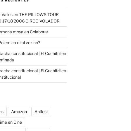
S RECIENTES
 Valles
en
THE PILLOWS TOUR
O 17/18 2006 CIRCO VOLADOR
carmona moya
en
Colaborar
Polemica o tal vez no?
cha constitucional | El Cuchitril
en
nfinada
cha constitucional | El Cuchitril
en
stitucional
os
Amazon
Anifest
ime en Cine