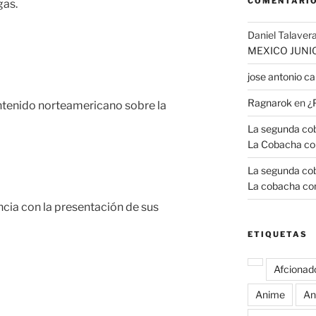
COMENTARIO
gas.
Daniel Talavera
MEXICO JUNI
jose antonio 
Ragnarok
en
¿
tenido norteamericano sobre la
La segunda coba
La Cobacha co
La segunda coba
La cobacha con
cia con la presentación de sus
ETIQUETAS
Afcionad
Anime
An