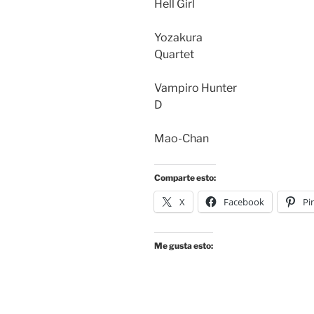
Hell Girl
Yozakura
Quartet
Vampiro Hunter
D
Mao-Chan
Comparte esto:
X
Facebook
Pi
Me gusta esto: