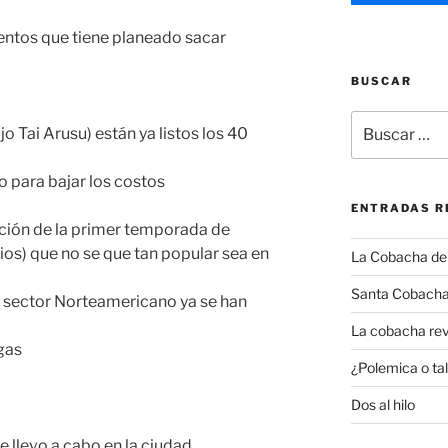
entos que tiene planeado sacar
BUSCAR
Buscar
Tai Arusu) están ya listos los 40
por:
 para bajar los costos
ENTRADAS R
ación de la primer temporada de
dios) que no se que tan popular sea en
La Cobacha del 
Santa Cobacha
o sector Norteamericano ya se han
La cobacha rev
gas
¿Polemica o tal
Dos al hilo
e llevo a cabo en la ciudad