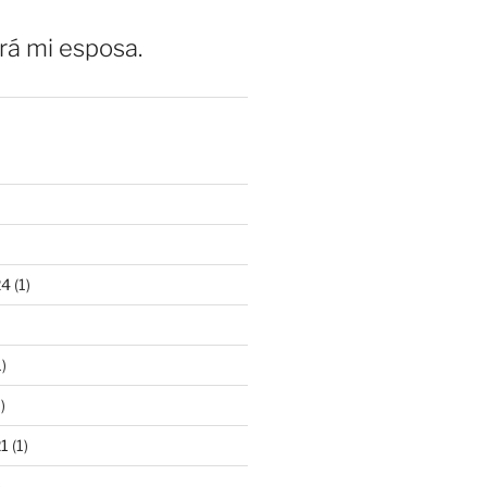
erá mi esposa.
24
(1)
)
)
21
(1)
)