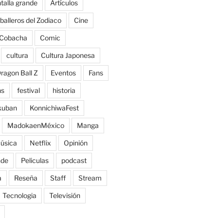
talla grande
Artículos
balleros del Zodiaco
Cine
Cobacha
Comic
cultura
Cultura Japonesa
ragon Ball Z
Eventos
Fans
ns
festival
historia
kuban
KonnichiwaFest
MadokaenMéxico
Manga
úsica
Netflix
Opinión
nde
Peliculas
podcast
a
Reseña
Staff
Stream
Tecnologia
Televisión