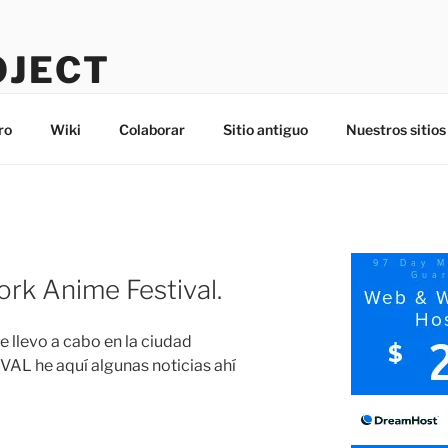
OJECT
ro
Wiki
Colaborar
Sitio antiguo
Nuestros sitios
ork Anime Festival.
e llevo a cabo en la ciudad
AL he aquí algunas noticias ahí