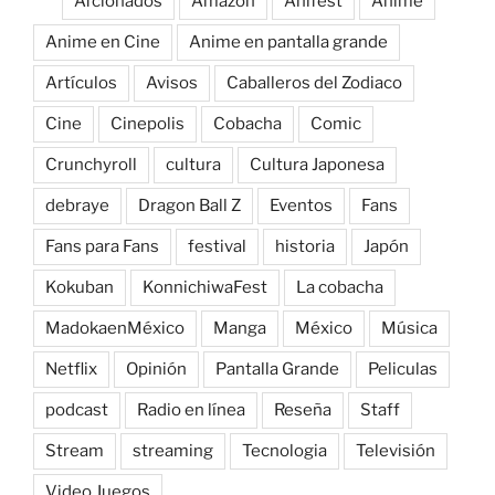
Afcionados
Amazon
Anifest
Anime
Anime en Cine
Anime en pantalla grande
Artículos
Avisos
Caballeros del Zodiaco
Cine
Cinepolis
Cobacha
Comic
Crunchyroll
cultura
Cultura Japonesa
debraye
Dragon Ball Z
Eventos
Fans
Fans para Fans
festival
historia
Japón
Kokuban
KonnichiwaFest
La cobacha
MadokaenMéxico
Manga
México
Música
Netflix
Opinión
Pantalla Grande
Peliculas
podcast
Radio en línea
Reseña
Staff
Stream
streaming
Tecnologia
Televisión
Video Juegos