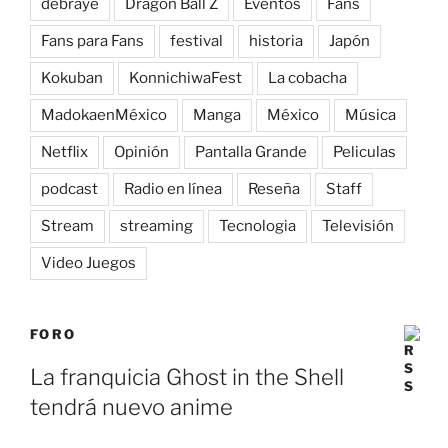
debraye
Dragon Ball Z
Eventos
Fans
Fans para Fans
festival
historia
Japón
Kokuban
KonnichiwaFest
La cobacha
MadokaenMéxico
Manga
México
Música
Netflix
Opinión
Pantalla Grande
Peliculas
podcast
Radio en línea
Reseña
Staff
Stream
streaming
Tecnologia
Televisión
Video Juegos
FORO
La franquicia Ghost in the Shell
tendrá nuevo anime