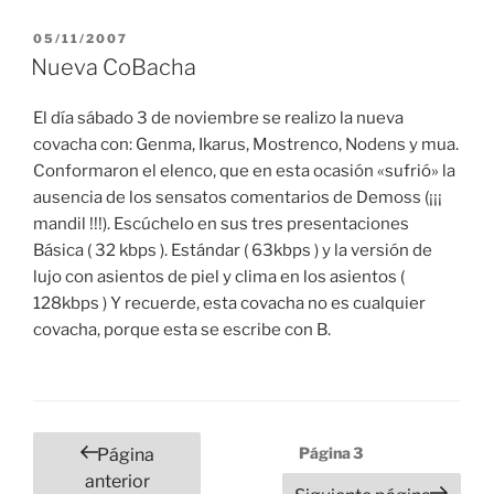
PUBLICADO
05/11/2007
EL
Nueva CoBacha
El día sábado 3 de noviembre se realizo la nueva
covacha con: Genma, Ikarus, Mostrenco, Nodens y mua.
Conformaron el elenco, que en esta ocasión «sufrió» la
ausencia de los sensatos comentarios de Demoss (¡¡¡
mandil !!!). Escúchelo en sus tres presentaciones
Básica ( 32 kbps ). Estándar ( 63kbps ) y la versión de
lujo con asientos de piel y clima en los asientos (
128kbps ) Y recuerde, esta covacha no es cualquier
covacha, porque esta se escribe con B.
Paginación
Página
3
Página
de
anterior