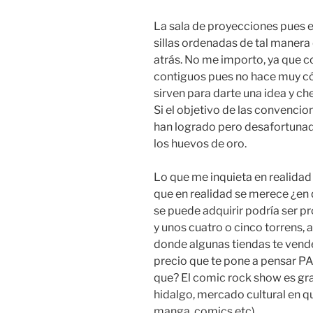
La sala de proyecciones pues e
sillas ordenadas de tal manera 
atrás. No me importo, ya que co
contiguos pues no hace muy có
sirven para darte una idea y che
Si el objetivo de las convencion
han logrado pero desafortunad
los huevos de oro.
Lo que me inquieta en realida
que en realidad se merece ¿en 
se puede adquirir podría ser p
y unos cuatro o cinco torrens, a
donde algunas tiendas te vende
precio que te pone a pensa
que? El comic rock show es gra
hidalgo, mercado cultural en q
manga, comics etc).