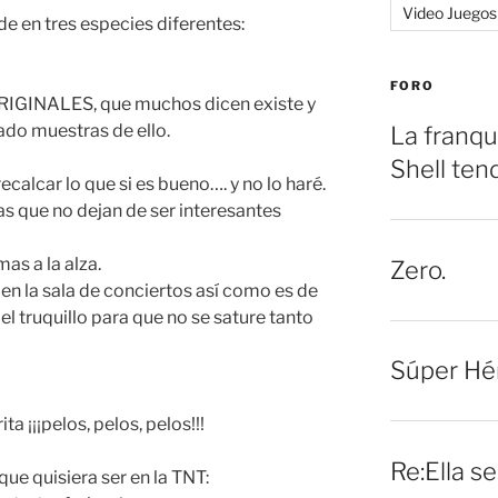
Video Juegos
e en tres especies diferentes:
FORO
ORIGINALES, que muchos dicen existe y
ado muestras de ello.
La franqu
Shell ten
ecalcar lo que si es bueno…. y no lo haré.
sas que no dejan de ser interesantes
mas a la alza.
Zero.
en la sala de conciertos así como es de
el truquillo para que no se sature tanto
Súper Hé
ta ¡¡¡pelos, pelos, pelos!!!
Re:Ella s
que quisiera ser en la TNT: