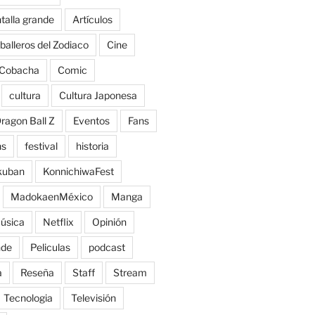
talla grande
Artículos
balleros del Zodiaco
Cine
Cobacha
Comic
cultura
Cultura Japonesa
ragon Ball Z
Eventos
Fans
ns
festival
historia
kuban
KonnichiwaFest
MadokaenMéxico
Manga
úsica
Netflix
Opinión
nde
Peliculas
podcast
a
Reseña
Staff
Stream
Tecnologia
Televisión