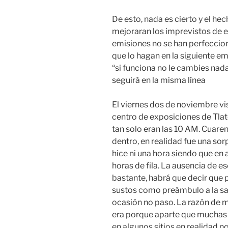
De esto, nada es cierto y el he
mejoraran los imprevistos de es
emisiones no se han perfeccion
que lo hagan en la siguiente 
“si funciona no le cambies nad
seguirá en la misma línea
El viernes dos de noviembre vi
centro de exposiciones de Tlatel
tan solo eran las 10 AM. Cuare
dentro, en realidad fue una so
hice ni una hora siendo que en a
horas de fila. La ausencia de e
bastante, habrá que decir que p
sustos como preámbulo a la sal
ocasión no paso. La razón de mi
era porque aparte que muchas p
en algunos sitios en realidad 