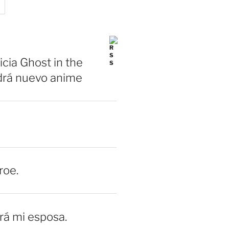
icia Ghost in the
drá nuevo anime
roe.
erá mi esposa.