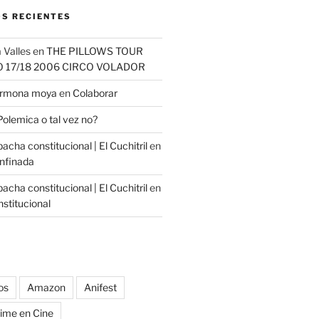
S RECIENTES
 Valles
en
THE PILLOWS TOUR
O 17/18 2006 CIRCO VOLADOR
carmona moya
en
Colaborar
Polemica o tal vez no?
cha constitucional | El Cuchitril
en
nfinada
cha constitucional | El Cuchitril
en
stitucional
os
Amazon
Anifest
ime en Cine