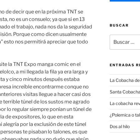
cho de decir que en la próxima TNT se
ta, no es un consuelo; ya que si en 13
BUSCAR
ado el trabajo, nada nos da la seguridad
emisión. Porque como dicen usualmente
Buscar
a” esto nos permitirá apreciar que todo
por:
site la TNT Expo manga comic en el
ENTRADAS R
olco, a mi llegada la fila ya era larga y
nta y cinco minutos después estaba
La Cobacha del 
rpresa increíble encontrarme conque no
Santa Cobacha
nteriores visitas llegue a hacer casi dos
se terrible túnel de los sustos me agrado
La cobacha rev
or lo regular siempre ponían un túnel de
¿Polemica o tal
a de expositores, lo que en esta
 alegría por la exclusión de este túnel
Dos al hilo
ersonas te pisaban lo talones, es que
no observabas nada y no dudo que algún