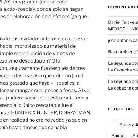
PLAY muy grande (en ese caso
COMENTARIO
a expo-cosplay, donde solo se hagan
res de elaboración de disfraces [¿a que
Daniel Talavera
MEXICO JUNI
o de sus invitados internacionales y ver
jose antonio 
 había improvisado su material de
Ragnarok
en
¿
simple reproducción de videos de
eso vino desde Japón? O la
La segunda coba
 hubo, seguramente fue después de tres
La Cobacha co
ngar a las masas a que gritaran (cual
La segunda coba
mas gastado que haya – ¡¡¡ cual es la
La cobacha con
y lanzar mangas cual peces a focas. Al ver
ue pudiera sacarse de esta conferencia
erencia lo único rescatable fue el
ETIQUETAS
 mangas HUNTER X HUNTER, D GRAY-MAN,
n realidad no era novedad ya que en
Afcionad
enía hasta meses que se había
Anime
An