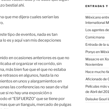
zo bestial ahí.
ENTRADAS Y
 que me dijera cuales serian las
Méxicano entre 
International 
o.
Los agentes de
este tipo de eventos, nada es tan
Comicmana
a lo es y aquí van mis decepciones
Entrada de la 
Ponyo en Méxic
enido en ocasiones anteriores es que no
Masacre en Xoc
caba el organizar el recorrido, sin
Noviembre
a, más bien fue que el que no estaba
Hace mucho t
 retrasos en algunos, hasta la no
Aficionado de 
mientos en unos y alargamientos en
Películas más v
sonas las conferencias no sean de vital
de Abril del 201
que si no hay una exposición o
todo el “ESFUERZO” que se tiene por
Daisuke Gouri 
 mas que un tianguis, mercado de pulgas