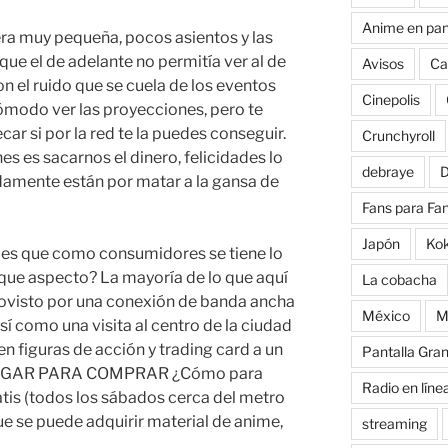
Anime en pan
ra muy pequeña, pocos asientos y las
que el de adelante no permitía ver al de
Avisos
Ca
n el ruido que se cuela de los eventos
Cinepolis
modo ver las proyecciones, pero te
car si por la red te la puedes conseguir.
Crunchyroll
es es sacarnos el dinero, felicidades lo
debraye
D
amente están por matar a la gansa de
Fans para Fa
Japón
Ko
d es que como consumidores se tiene lo
que aspecto? La mayoría de lo que aquí
La cobacha
rovisto por una conexión de banda ancha
México
M
sí como una visita al centro de la ciudad
n figuras de acción y trading card a un
Pantalla Gra
r PAGAR PARA COMPRAR ¿Cómo para
Radio en líne
tis (todos los sábados cerca del metro
ue se puede adquirir material de anime,
streaming