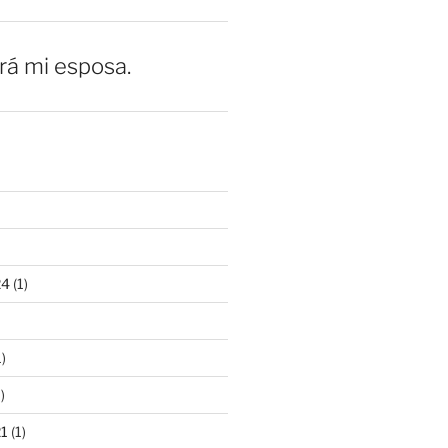
erá mi esposa.
24
(1)
)
)
21
(1)