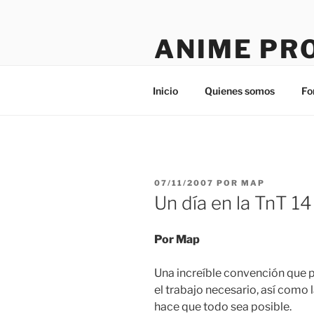
Saltar
al
ANIME PR
contenido
Tú sitio en la red
Inicio
Quienes somos
Fo
PUBLICADO
07/11/2007
POR
MAP
EL
Un día en la TnT 14
Por Map
Una increíble convención que 
el trabajo necesario, así como 
hace que todo sea posible.