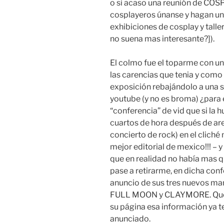
o si acaso una reunión de COS
cosplayeros únanse y hagan un
exhibiciones de cosplay y talle
no suena mas interesante?]).
El colmo fue el toparme con un
las carencias que tenia y como
exposición rebajándolo a una 
youtube (y no es broma) ¿para 
“conferencia” de vid que si la
cuartos de hora después de are
concierto de rock) en el cliché 
mejor editorial de mexico!!! – 
que en realidad no había mas q
pase a retirarme, en dicha conf
anuncio de sus tres nuevos
FULL MOON y CLAYMORE. Que e
su página esa información ya t
anunciado.