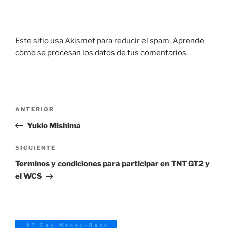
Este sitio usa Akismet para reducir el spam.
Aprende
cómo se procesan los datos de tus comentarios.
Navegación
Entrada
ANTERIOR
de
anterior:
Yukio Mishima
entradas
Siguiente
SIGUIENTE
entrada
Terminos y condiciones para participar en TNT GT2 y
el WCS