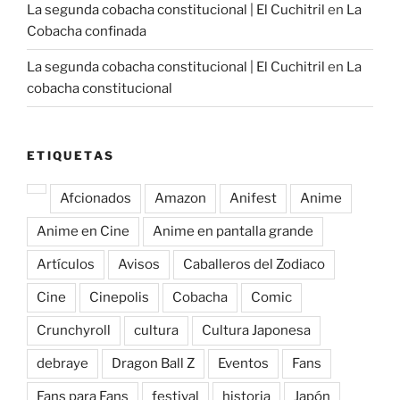
La segunda cobacha constitucional | El Cuchitril
en
La
Cobacha confinada
La segunda cobacha constitucional | El Cuchitril
en
La
cobacha constitucional
ETIQUETAS
Afcionados
Amazon
Anifest
Anime
Anime en Cine
Anime en pantalla grande
Artículos
Avisos
Caballeros del Zodiaco
Cine
Cinepolis
Cobacha
Comic
Crunchyroll
cultura
Cultura Japonesa
debraye
Dragon Ball Z
Eventos
Fans
Fans para Fans
festival
historia
Japón