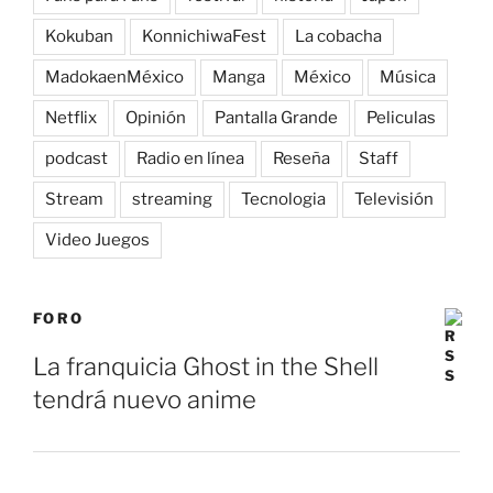
Kokuban
KonnichiwaFest
La cobacha
MadokaenMéxico
Manga
México
Música
Netflix
Opinión
Pantalla Grande
Peliculas
podcast
Radio en línea
Reseña
Staff
Stream
streaming
Tecnologia
Televisión
Video Juegos
FORO
La franquicia Ghost in the Shell
tendrá nuevo anime