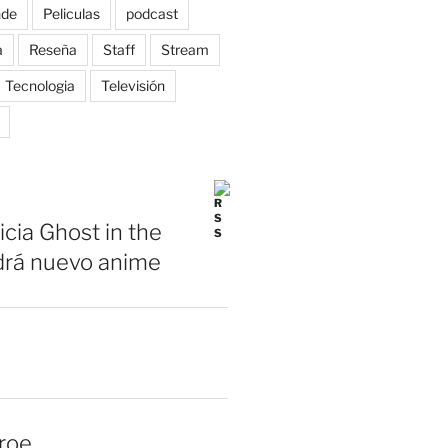
nde
Peliculas
podcast
a
Reseña
Staff
Stream
Tecnologia
Televisión
icia Ghost in the
drá nuevo anime
roe.