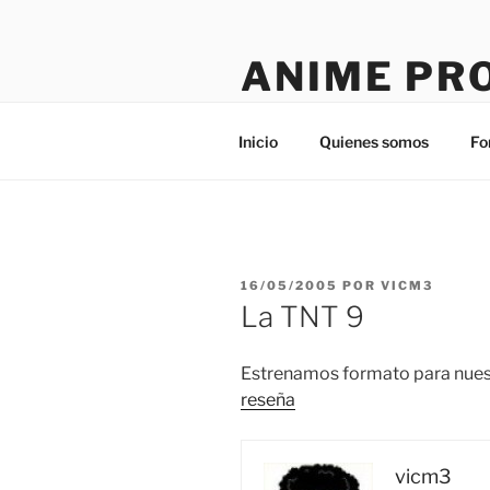
Saltar
al
ANIME PR
contenido
Tú sitio en la red
Inicio
Quienes somos
Fo
PUBLICADO
16/05/2005
POR
VICM3
EL
La TNT 9
Estrenamos formato para nuest
reseña
vicm3