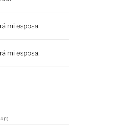
erá mi esposa.
erá mi esposa.
24
(1)