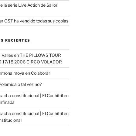
e la serie Live Action de Sailor
er OST ha vendido todas sus copias
S RECIENTES
 Valles
en
THE PILLOWS TOUR
O 17/18 2006 CIRCO VOLADOR
carmona moya
en
Colaborar
Polemica o tal vez no?
cha constitucional | El Cuchitril
en
nfinada
cha constitucional | El Cuchitril
en
stitucional