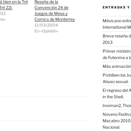
á bien en la Tnt
Reseña de la
Tnt 22).
Convención 24 de
ENTRADAS Y
011
Juegos de Mesa y
me»
Comics de Monterrey
Méxicano entre 
11/03/2004
International 
En «Opinión»
Breve reseña d
2013
Primer ministro
de Futenma a l
Más animació
Prohíben los J
Abuso sexual.
El regreso del 
in the Shell.
Ironman2, Thor
Noveno Festival
Macabro 2010, 
Nacional.