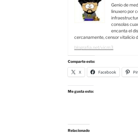
Genio de medi
linuxero por c
infraestructur
consolas cuan
encanta el di
cercanamente, censor vitalicio d
blografia.net/vicm3
Comparte esto:
X
Facebook
Pi
Me gusta esto:
Relacionado