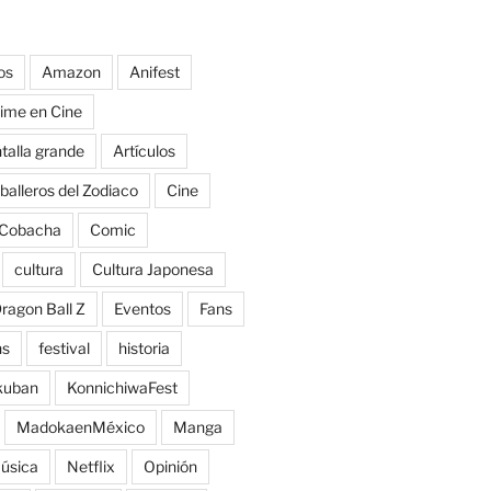
os
Amazon
Anifest
ime en Cine
talla grande
Artículos
balleros del Zodiaco
Cine
Cobacha
Comic
cultura
Cultura Japonesa
ragon Ball Z
Eventos
Fans
ns
festival
historia
kuban
KonnichiwaFest
MadokaenMéxico
Manga
úsica
Netflix
Opinión