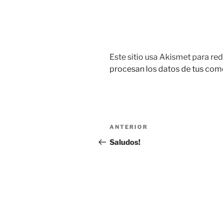
Este sitio usa Akismet para red
procesan los datos de tus com
Navegación
Entrada
ANTERIOR
de
anterior:
Saludos!
entradas