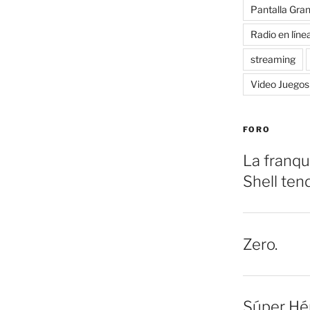
Pantalla Gra
Radio en líne
streaming
Video Juegos
FORO
La franqu
Shell ten
Zero.
Súper Hé