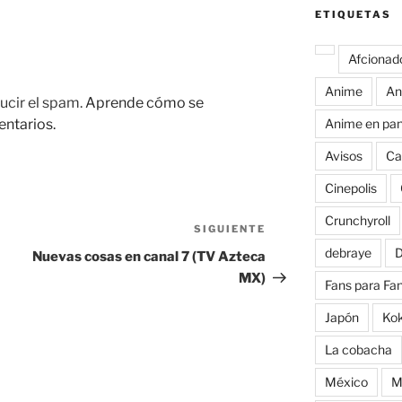
ETIQUETAS
Afcionad
Anime
An
ucir el spam.
Aprende cómo se
entarios.
Anime en pan
Avisos
Ca
Cinepolis
Crunchyroll
SIGUIENTE
Siguiente
entrada
debraye
D
Nuevas cosas en canal 7 (TV Azteca
MX)
Fans para Fa
Japón
Ko
La cobacha
México
M