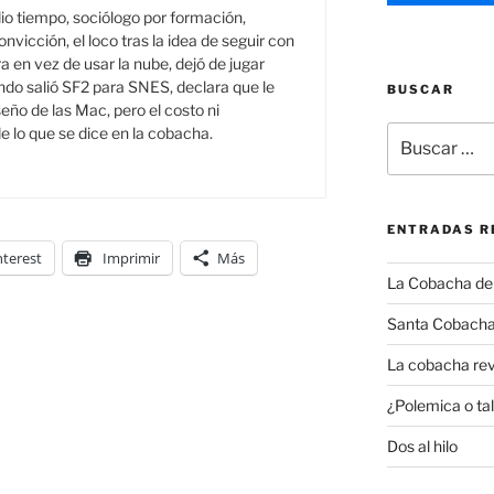
o tiempo, sociólogo por formación,
onvicción, el loco tras la idea de seguir con
a en vez de usar la nube, dejó de jugar
do salió SF2 para SNES, declara que le
BUSCAR
seño de las Mac, pero el costo ni
Buscar
e lo que se dice en la cobacha.
por:
ENTRADAS R
nterest
Imprimir
Más
La Cobacha del 
Santa Cobacha
La cobacha rev
¿Polemica o tal
Dos al hilo