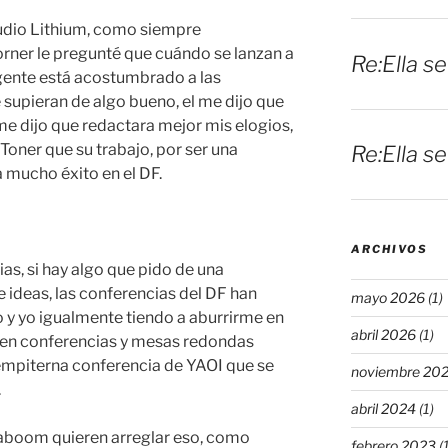
udio Lithium, como siempre
orner le pregunté que cuándo se lanzan a
Re:Ella s
a gente está acostumbrado a las
 supieran de algo bueno, el me dijo que
 me dijo que redactara mejor mis elogios,
 Toner que su trabajo, por ser una
Re:Ella s
a mucho éxito en el DF.
ARCHIVOS
as, si hay algo que pido de una
 ideas, las conferencias del DF han
mayo 2026
(1)
o y yo igualmente tiendo a aburrirme en
abril 2026
(1)
yen conferencias y mesas redondas
sempiterna conferencia de YAOI que se
noviembre 20
.
abril 2024
(1)
Kaboom quieren arreglar eso, como
febrero 2023
(1