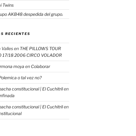
i Twins
upo AKB48 despedida del grupo.
S RECIENTES
 Valles
en
THE PILLOWS TOUR
O 17/18 2006 CIRCO VOLADOR
carmona moya
en
Colaborar
Polemica o tal vez no?
cha constitucional | El Cuchitril
en
nfinada
cha constitucional | El Cuchitril
en
stitucional