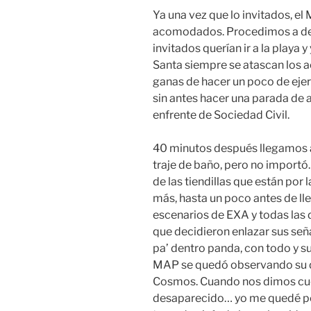
Ya una vez que lo invitados, e
acomodados. Procedimos a de
invitados querían ir a la playa 
Santa siempre se atascan los a
ganas de hacer un poco de ejerci
sin antes hacer una parada de 
enfrente de Sociedad Civil.
40 minutos después llegamos a
traje de baño, pero no importó
de las tiendillas que están por 
más, hasta un poco antes de lle
escenarios de EXA y todas las 
que decidieron enlazar sus señ
pa’ dentro panda, con todo y su
MAP se quedó observando su de
Cosmos. Cuando nos dimos cue
desaparecido… yo me quedé pe