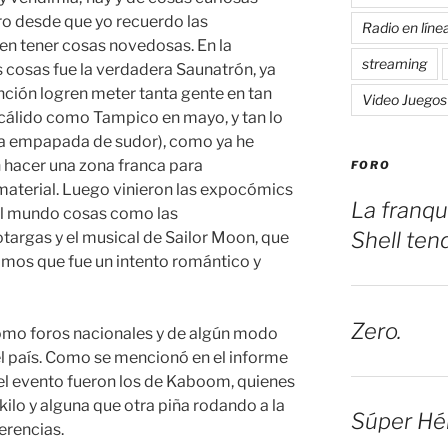
 desde que yo recuerdo las
Radio en líne
n tener cosas novedosas. En la
streaming
 cosas fue la verdadera Saunatrón, ya
ción logren meter tanta gente en tan
Video Juegos
 cálido como Tampico en mayo, y tan lo
yera empapada de sudor), como ya he
en hacer una zona franca para
FORO
aterial. Luego vinieron las expocómics
La franqu
 al mundo cosas como las
Shell ten
targas y el musical de Sailor Moon, que
mos que fue un intento romántico y
Zero.
mo foros nacionales y de algún modo
el país. Como se mencionó en el informe
 del evento fueron los de Kaboom, quienes
kilo y alguna que otra piña rodando a la
Súper Hé
erencias.