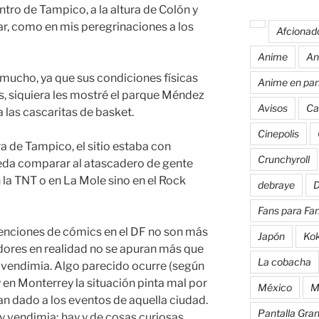
tro de Tampico, a la altura de Colón y
r, como en mis peregrinaciones a los
Afcionad
Anime
An
mucho, ya que sus condiciones físicas
Anime en pan
, siquiera les mostré el parque Méndez
Avisos
Ca
a las cascaritas de basket.
Cinepolis
a de Tampico, el sitio estaba con
Crunchyroll
ueda comparar al atascadero de gente
 la TNT o en La Mole sino en el Rock
debraye
D
Fans para Fa
enciones de cómics en el DF no son más
Japón
Ko
adores en realidad no se apuran más que
La cobacha
 vendimia. Algo parecido ocurre (según
 en Monterrey la situación pinta mal por
México
M
an dado a los eventos de aquella ciudad.
Pantalla Gra
ay vendimia; hay y de cosas curiosas