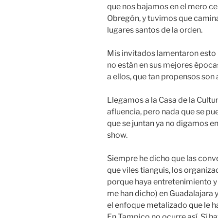
que nos bajamos en el mero cen
Obregón, y tuvimos que camina
lugares santos de la orden.
Mis invitados lamentaron esto 
no están en sus mejores épocas
a ellos, que tan propensos son 
Llegamos a la Casa de la Cultur
afluencia, pero nada que se p
que se juntan ya no digamos en
show.
Siempre he dicho que las conv
que viles tianguis, los organiz
porque haya entretenimiento y
me han dicho) en Guadalajara y
el enfoque metalizado que le h
En Tampico no ocurre así. Sí h