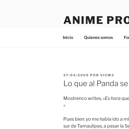
Saltar
al
ANIME PR
contenido
Tú sitio en la red
Inicio
Quienes somos
Fo
PUBLICADO
27/04/2005
POR
VICM3
EL
Lo que al Panda se 
Mostrenco writes, «
Es hora que
«
Pues bien: yo me había ido a mi 
sur de Tamaulipas, a pasar la 