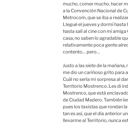
mucho, comer mucho, hacer much
a la Convención Nacional de Cult
Metrocom, que se iba a realizar
Llegué el jueves y dormí hasta l
hasta salí al cine con mi amig
casa, no saben lo agradable que 
relativamente poca gente alre
contento… pero…
Justo a las siete de la mañan
me dio un cariñoso grito para 
Cuál no sería mi sorpresa al d
Territorio Mostrenco. Les di in
Mostrenco, que está enclavado
de Ciudad Madero. También les 
pues los taxistas que rondan la
tan es así, que el día anterior
llevarme al Territorio, nunca e