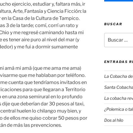
o ejercicio, estudiar y, faltara más, ir
ura, Arte, Fantasía y Ciencia Ficción: la
 en la Casa de la Cultura de Tampico.
BUSCAR
as 3 de la tarde; comí, corrí un rato y
a Chio y me regresé caminando hasta mi
Buscar
es tener aire puro al nivel del mar (y
por:
dedor) y me fui a dormir sumamente
ENTRADAS R
a, mi amá mi amá (que me ama me ama)
avisarme que me hablaban por teléfono.
La Cobacha del 
arme cuenta que tendríamos invitados en
Santa Cobacha
dicaciones para que llegaran a Territorio
 en una zona semirural en lo profundo
La cobacha rev
dije que deberían dar 30 pesos al taxi,
¿Polemica o tal
 central huelen lo chilango muy bien, y
 uno de ellos me quiso cobrar 50 pesos por
Dos al hilo
stán de más las prevenciones.