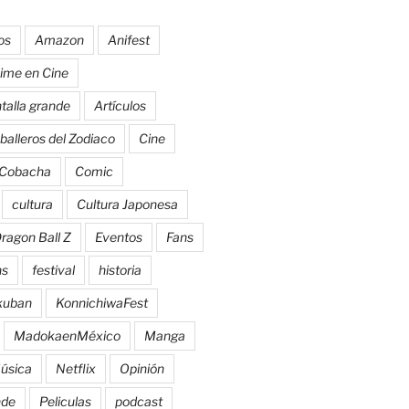
os
Amazon
Anifest
ime en Cine
talla grande
Artículos
balleros del Zodiaco
Cine
Cobacha
Comic
cultura
Cultura Japonesa
ragon Ball Z
Eventos
Fans
ns
festival
historia
kuban
KonnichiwaFest
MadokaenMéxico
Manga
úsica
Netflix
Opinión
nde
Peliculas
podcast