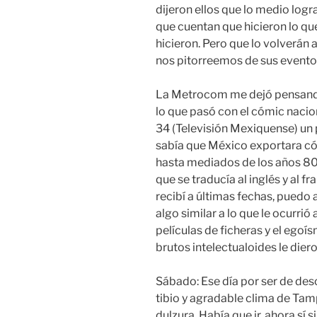
dijeron ellos que lo medio logr
que cuentan que hicieron lo qu
hicieron. Pero que lo volverán 
nos pitorreemos de sus evento
La Metrocom me dejó pensando 
lo que pasó con el cómic nacion
34 (Televisión Mexiquense) u
sabía que México exportara có
hasta mediados de los años 80,
que se traducía al inglés y al f
recibí a últimas fechas, puedo 
algo similar a lo que le ocurrió 
películas de ficheras y el egoí
brutos intelectualoides le diero
Sábado: Ese día por ser de des
tibio y agradable clima de Tam
dulzura. Había que ir, ahora sí