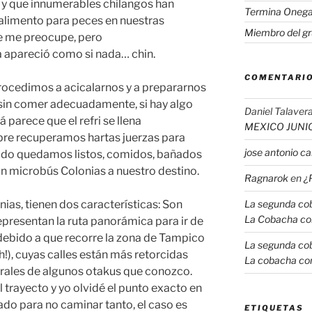
s y que innumerables chilangos han
Termina Onega
 alimento para peces en nuestras
Miembro del gr
ue me preocupe, pero
apareció como si nada… chin.
COMENTARIO
rocedimos a acicalarnos y a prepararnos
 sin comer adecuadamente, si hay algo
Daniel Talavera
á parece que el refri se llena
MEXICO JUNI
re recuperamos hartas juerzas para
jose antonio 
e todo quedamos listos, comidos, bañados
n microbús Colonias a nuestro destino.
Ragnarok
en
¿
ias, tienen dos características: Son
La segunda coba
La Cobacha co
representan la ruta panorámica para ir de
debido a que recorre la zona de Tampico
La segunda coba
), cuyas calles están más retorcidas
La cobacha con
brales de algunos otakus que conozco.
 trayecto y yo olvidé el punto exacto en
do para no caminar tanto, el caso es
ETIQUETAS