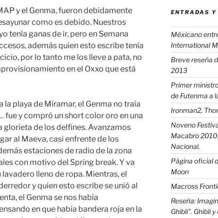
l MAP y el Genma, fueron debidamente
ENTRADAS Y
sayunar como es debido. Nuestros
y yo tenía ganas de ir, pero en Semana
Méxicano entre 
International 
ccesos, además quien esto escribe tenía
cio, por lo tanto me los lleve a pata, no
Breve reseña d
aprovisionamiento en el Oxxo que está
2013
Primer ministro
de Futenma a l
 la playa de Miramar, el Genma no traía
Ironman2, Thor
… fue y compró un short color oro en una
Noveno Festival
la glorieta de los delfines. Avanzamos
Macabro 2010, 
gar al Maeva, casi enfrente de los
Nacional.
demás estaciones de radio de la zona
Página oficial d
ales con motivo del Spring break. Y va
Moon
 lavadero lleno de ropa. Mientras, el
rredor y quien esto escribe se unió al
Macross Fronti
nta, el Genma se nos había
Reseña: Imagin
nsando en que había bandera roja en la
Ghibli”. Ghibli 