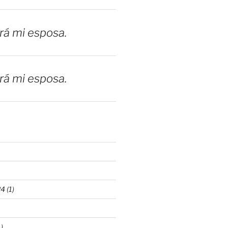
erá mi esposa.
erá mi esposa.
24
(1)
)