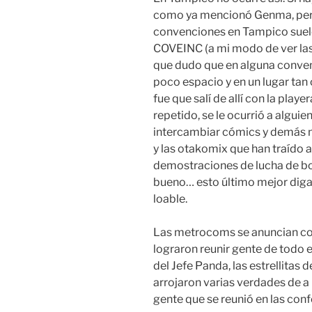
como ya mencionó Genma, pero
convenciones en Tampico suele
COVEINC (a mi modo de ver las
que dudo que en alguna conven
poco espacio y en un lugar tan
fue que salí de allí con la pla
repetido, se le ocurrió a algui
intercambiar cómics y demás m
y las otakomix que han traído
demostraciones de lucha de bo
bueno… esto último mejor diga
loable.
Las metrocoms se anuncian co
lograron reunir gente de todo 
del Jefe Panda, las estrellitas
arrojaron varias verdades de a 
gente que se reunió en las conf