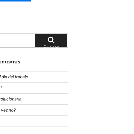
Buscar
ECIENTES
día del trabajo
!
olucionaria
 vez no?