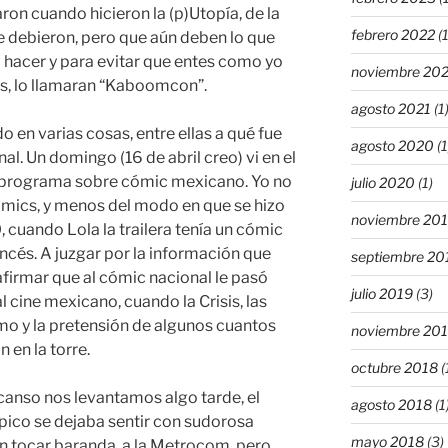
aron cuando hicieron la (p)Utopía, de la
febrero 2022
(1
e debieron, pero que aún deben lo que
a hacer y para evitar que entes como yo
noviembre 20
s, lo llamaran “Kaboomcon”.
agosto 2021
(1
en varias cosas, entre ellas a qué fue
agosto 2020
(1
al. Un domingo (16 de abril creo) vi en el
n programa sobre cómic mexicano. Yo no
julio 2020
(1)
mics, y menos del modo en que se hizo
noviembre 20
 cuando Lola la trailera tenía un cómic
rancés. A juzgar por la información que
septiembre 20
afirmar que al cómic nacional le pasó
julio 2019
(3)
al cine mexicano, cuando la Crisis, las
smo y la pretensión de algunos cuantos
noviembre 20
n en la torre.
octubre 2018
(
canso nos levantamos algo tarde, el
agosto 2018
(1
pico se dejaba sentir con sudorosa
mayo 2018
(3)
 sin tocar baranda, a la Metrocom, pero