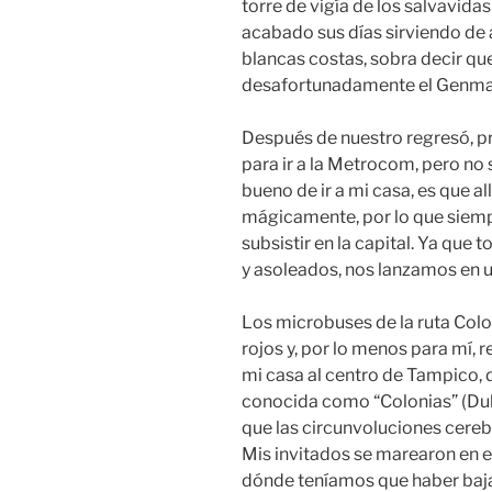
torre de vigía de los salvavida
acabado sus días sirviendo de
blancas costas, sobra decir q
desafortunadamente el Genma 
Después de nuestro regresó, p
para ir a la Metrocom, pero no
bueno de ir a mi casa, es que all
mágicamente, por lo que siemp
subsistir en la capital. Ya qu
y asoleados, nos lanzamos en u
Los microbuses de la ruta Colon
rojos y, por lo menos para mí, 
mi casa al centro de Tampico, 
conocida como “Colonias” (Duh!
que las circunvoluciones cere
Mis invitados se marearon en el
dónde teníamos que haber baja