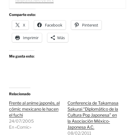
blografia.net/vicm3
Comparte esto:
X
Facebook
Pinterest
Imprimir
Más
Me gusta esto:
Relacionado
Frente al anime japonés, al
Conferencia de Takamasa
cómic mexicano le hacen
Sakurai “Diplomático de la
el fuchi
Cultura Pop Japonesa” en
24/07/2005
la Asociación México-
En «Comic»
Japonesa A.C.
08/02/2011