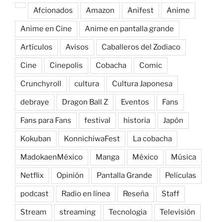
Afcionados
Amazon
Anifest
Anime
Anime en Cine
Anime en pantalla grande
Artículos
Avisos
Caballeros del Zodiaco
Cine
Cinepolis
Cobacha
Comic
Crunchyroll
cultura
Cultura Japonesa
debraye
Dragon Ball Z
Eventos
Fans
Fans para Fans
festival
historia
Japón
Kokuban
KonnichiwaFest
La cobacha
MadokaenMéxico
Manga
México
Música
Netflix
Opinión
Pantalla Grande
Peliculas
podcast
Radio en línea
Reseña
Staff
Stream
streaming
Tecnologia
Televisión