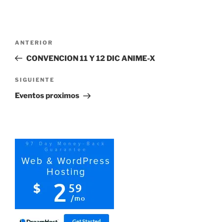
Navegación
Entrada
ANTERIOR
de
anterior:
CONVENCION 11 Y 12 DIC ANIME-X
entradas
Siguiente
SIGUIENTE
entrada
Eventos proximos