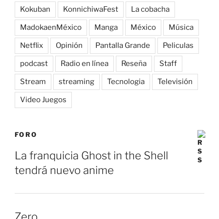
Kokuban
KonnichiwaFest
La cobacha
MadokaenMéxico
Manga
México
Música
Netflix
Opinión
Pantalla Grande
Peliculas
podcast
Radio en línea
Reseña
Staff
Stream
streaming
Tecnologia
Televisión
Video Juegos
FORO
La franquicia Ghost in the Shell
tendrá nuevo anime
Zero.