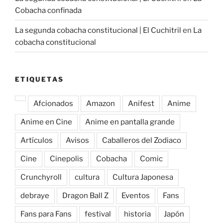
Cobacha confinada
La segunda cobacha constitucional | El Cuchitril
en
La
cobacha constitucional
ETIQUETAS
Afcionados
Amazon
Anifest
Anime
Anime en Cine
Anime en pantalla grande
Artículos
Avisos
Caballeros del Zodiaco
Cine
Cinepolis
Cobacha
Comic
Crunchyroll
cultura
Cultura Japonesa
debraye
Dragon Ball Z
Eventos
Fans
Fans para Fans
festival
historia
Japón