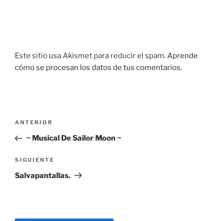
Este sitio usa Akismet para reducir el spam.
Aprende
cómo se procesan los datos de tus comentarios.
Navegación
Entrada
ANTERIOR
de
anterior:
~ Musical De Sailor Moon ~
entradas
Siguiente
SIGUIENTE
entrada
Salvapantallas.